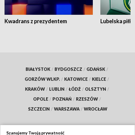
Kwadrans z prezydentem
Lubelska piłk
BIAŁYSTOK
/
BYDGOSZCZ
/
GDAŃSK
/
GORZÓW WLKP.
/
KATOWICE
/
KIELCE
/
KRAKÓW
/
LUBLIN
/
ŁÓDŹ
/
OLSZTYN
/
OPOLE
/
POZNAŃ
/
RZESZÓW
/
SZCZECIN
/
WARSZAWA
/
WROCŁAW
Szanujemy Twoją prywatność