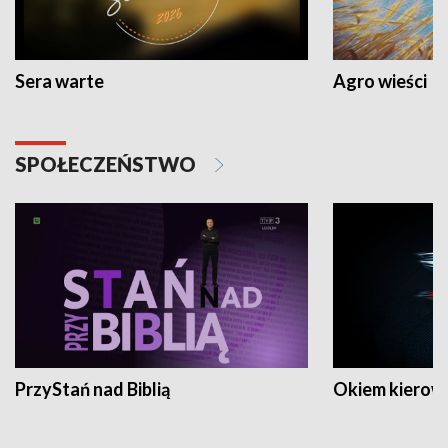
Sera warte
Agro wieści
SPOŁECZEŃSTWO
PrzyStań nad Biblią
Okiem kierow