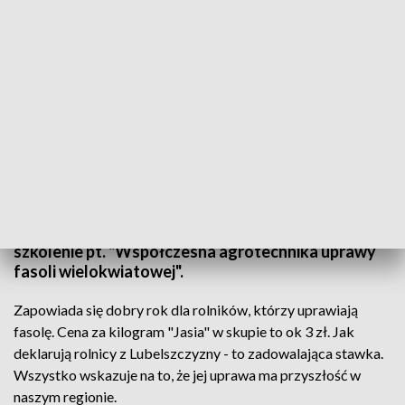
Uprawa fasoli coraz bardziej opłacalna
Gleby na Lubelszczyźnie sprzyjają uprawie fasoli. To
właśnie w tej części kraju uprawiana jest ona w
największych ilościach. W Tyszowcach odbyło się
szkolenie pt. "Współczesna agrotechnika uprawy
fasoli wielokwiatowej".
Zapowiada się dobry rok dla rolników, którzy uprawiają
fasolę. Cena za kilogram "Jasia" w skupie to ok 3 zł. Jak
deklarują rolnicy z Lubelszczyzny - to zadowalająca stawka.
Wszystko wskazuje na to, że jej uprawa ma przyszłość w
naszym regionie.