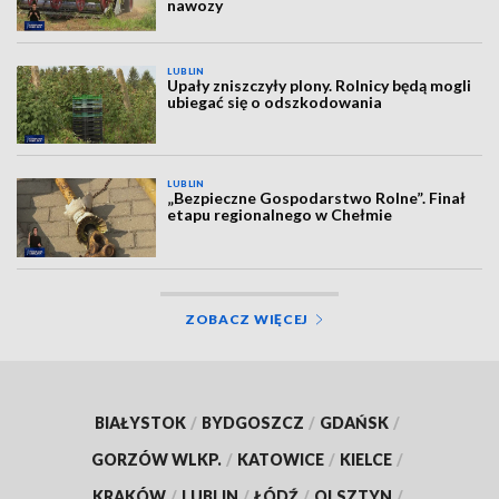
nawozy
LUBLIN
Upały zniszczyły plony. Rolnicy będą mogli
ubiegać się o odszkodowania
LUBLIN
„Bezpieczne Gospodarstwo Rolne”. Finał
etapu regionalnego w Chełmie
ZOBACZ WIĘCEJ
BIAŁYSTOK
/
BYDGOSZCZ
/
GDAŃSK
/
GORZÓW WLKP.
/
KATOWICE
/
KIELCE
/
KRAKÓW
/
LUBLIN
/
ŁÓDŹ
/
OLSZTYN
/