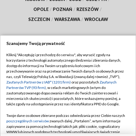
OPOLE
/
POZNAŃ
/
RZESZÓW
/
SZCZECIN
/
WARSZAWA
/
WROCŁAW
Szanujemy Twoją prywatność
Dołącz do nas:
Kliknij "Akceptuję i przechodzę do serwisu", aby wyrazić zgody na
korzystanie z technologii automatycznego śledzenia i zbierania danych,
TVP
dostęp do informacji na Twoim urządzeniu końcowym i ich
Abonament TVP
przechowywanie oraz na przetwarzanie Twoich danych osobowych przez
Regulamin TVP
nas, czyli Telewizję Polską S.A. w likwidacji (zwaną dalej również „TVP”),
Emisja w TVP
Polityka prywatności
Zaufanych Partnerów z IAB* (1201 firm)
oraz pozostałych
Zaufanych
Partnerów TVP (93 firm)
, w celach marketingowych (w tym do
Centrum informacji TVP
Moje zgody
zautomatyzowanego dopasowania reklam do Twoich zainteresowań i
mierzenia ich skuteczności) i pozostałych, które wskazujemy poniżej, a
Naziemna Telewizja Cyfrowa
Pomoc
także zgody na udostępnianie przez nas identyfikatora PPID do Google.
Sklep TVP
Biuro reklamy
Twoje dane osobowe zbierane podczas odwiedzania przez Ciebie naszych
Rada Programowa
Kontakt
poszczególnych serwisów
zwanych dalej „Portalem”, w tym informacje
zapisywane za pomocą technologii takich jak: pliki cookie, sygnalizatory
System NOS
WWW lub innych podobnych technologii umożliwiających świadczenie