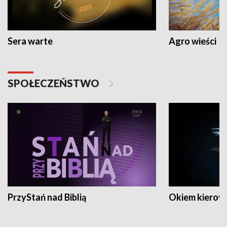
Sera warte
Agro wieści
SPOŁECZEŃSTWO
PrzyStań nad Biblią
Okiem kierow