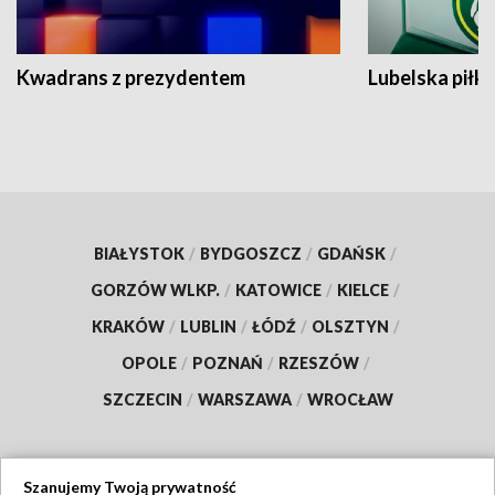
Kwadrans z prezydentem
Lubelska piłk
BIAŁYSTOK
/
BYDGOSZCZ
/
GDAŃSK
/
GORZÓW WLKP.
/
KATOWICE
/
KIELCE
/
KRAKÓW
/
LUBLIN
/
ŁÓDŹ
/
OLSZTYN
/
OPOLE
/
POZNAŃ
/
RZESZÓW
/
SZCZECIN
/
WARSZAWA
/
WROCŁAW
Szanujemy Twoją prywatność