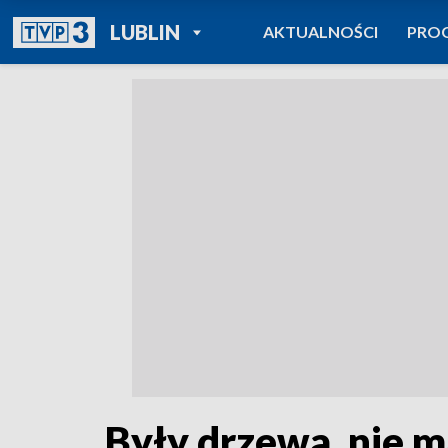
POWRÓT DO
LUBLIN
AKTUALNOŚCI
PRO
TVP REGIONY
Były drzewa, nie 