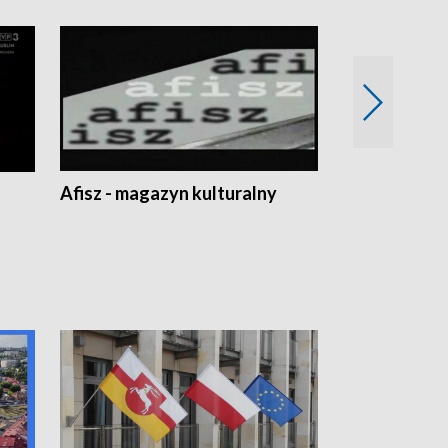
Afisz - magazyn kulturalny
Zobacz, co s