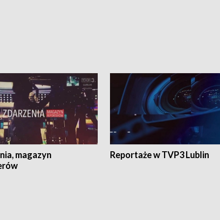
nia, magazyn
Reportaże w TVP3 Lublin
erów