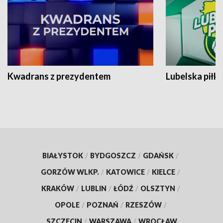
Kwadrans z prezydentem
Lubelska piłk
BIAŁYSTOK
/
BYDGOSZCZ
/
GDAŃSK
/
GORZÓW WLKP.
/
KATOWICE
/
KIELCE
/
KRAKÓW
/
LUBLIN
/
ŁÓDŹ
/
OLSZTYN
/
OPOLE
/
POZNAŃ
/
RZESZÓW
/
SZCZECIN
/
WARSZAWA
/
WROCŁAW