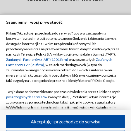
Szanujemy Twoją prywatność
Dołącz do nas:
Kliknij "Akceptuję i przechodzę do serwisu", aby wyrazić zgody na
korzystanie z technologii automatycznego śledzenia i zbierania danych,
TVP
dostęp do informacji na Twoim urządzeniu końcowym i ich
Abonament TVP
przechowywanie oraz na przetwarzanie Twoich danych osobowych przez
Regulamin TVP
nas, czyli Telewizję Polską S.A. w likwidacji (zwaną dalej również „TVP”),
Emisja w TVP
Polityka prywatności
Zaufanych Partnerów z IAB* (1201 firm)
oraz pozostałych
Zaufanych
Partnerów TVP (93 firm)
, w celach marketingowych (w tym do
Centrum informacji TVP
Moje zgody
zautomatyzowanego dopasowania reklam do Twoich zainteresowań i
mierzenia ich skuteczności) i pozostałych, które wskazujemy poniżej, a
Naziemna Telewizja Cyfrowa
Pomoc
także zgody na udostępnianie przez nas identyfikatora PPID do Google.
Sklep TVP
Biuro reklamy
Twoje dane osobowe zbierane podczas odwiedzania przez Ciebie naszych
Rada Programowa
Kontakt
poszczególnych serwisów
zwanych dalej „Portalem”, w tym informacje
zapisywane za pomocą technologii takich jak: pliki cookie, sygnalizatory
System NOS
WWW lub innych podobnych technologii umożliwiających świadczenie
dopasowanych i bezpiecznych usług, personalizację treści oraz reklam,
Informacje o nadawcy
Kanały
udostępnianie funkcji mediów społecznościowych oraz analizowanie
Akceptuję i przechodzę do serwisu
ruchu w Internecie.
Program dla prasy
©2026 Telewizja Polska S.A. w likwidacji