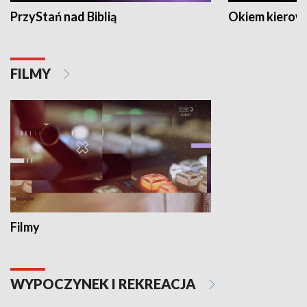
PrzyStań nad Biblią
Okiem kierow
FILMY
Filmy
WYPOCZYNEK I REKREACJA