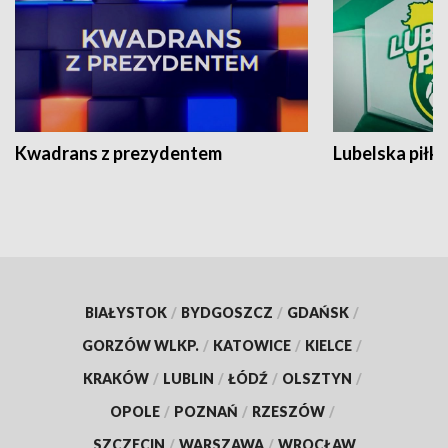
Kwadrans z prezydentem
Lubelska piłk
BIAŁYSTOK
/
BYDGOSZCZ
/
GDAŃSK
/
GORZÓW WLKP.
/
KATOWICE
/
KIELCE
/
KRAKÓW
/
LUBLIN
/
ŁÓDŹ
/
OLSZTYN
/
OPOLE
/
POZNAŃ
/
RZESZÓW
/
SZCZECIN
/
WARSZAWA
/
WROCŁAW