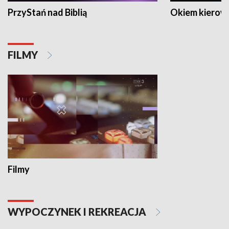
PrzyStań nad Biblią
Okiem kierow
FILMY
Filmy
WYPOCZYNEK I REKREACJA