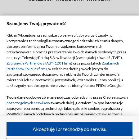
Szanujemy Twoją prywatność
Dołącz do nas:
Kliknij "Akceptuję i przechodzę do serwisu", aby wyrazić zgody na
korzystanie z technologii automatycznego śledzenia i zbierania danych,
TVP
dostęp do informacji na Twoim urządzeniu końcowym i ich
Abonament TVP
przechowywanie oraz na przetwarzanie Twoich danych osobowych przez
Regulamin TVP
nas, czyli Telewizję Polską S.A. w likwidacji (zwaną dalej również „TVP”),
Emisja w TVP
Polityka prywatności
Zaufanych Partnerów z IAB* (1201 firm)
oraz pozostałych
Zaufanych
Partnerów TVP (93 firm)
, w celach marketingowych (w tym do
Centrum informacji TVP
Moje zgody
zautomatyzowanego dopasowania reklam do Twoich zainteresowań i
mierzenia ich skuteczności) i pozostałych, które wskazujemy poniżej, a
Naziemna Telewizja Cyfrowa
Pomoc
także zgody na udostępnianie przez nas identyfikatora PPID do Google.
Sklep TVP
Biuro reklamy
Twoje dane osobowe zbierane podczas odwiedzania przez Ciebie naszych
Rada Programowa
Kontakt
poszczególnych serwisów
zwanych dalej „Portalem”, w tym informacje
zapisywane za pomocą technologii takich jak: pliki cookie, sygnalizatory
System NOS
WWW lub innych podobnych technologii umożliwiających świadczenie
dopasowanych i bezpiecznych usług, personalizację treści oraz reklam,
Informacje o nadawcy
Kanały
udostępnianie funkcji mediów społecznościowych oraz analizowanie
Akceptuję i przechodzę do serwisu
ruchu w Internecie.
Program dla prasy
©2026 Telewizja Polska S.A. w likwidacji