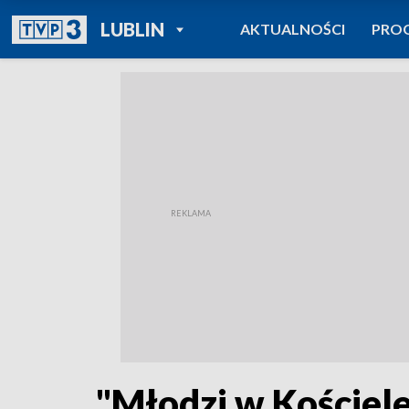
POWRÓT DO
LUBLIN
AKTUALNOŚCI
PRO
TVP REGIONY
"Młodzi w Kościele