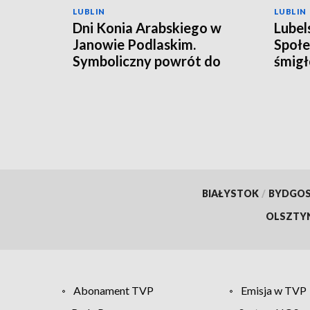
LUBLIN
LUBLIN
Dni Konia Arabskiego w
Lubel
Janowie Podlaskim.
Społe
Symboliczny powrót do
śmigł
przeszłości
BIAŁYSTOK
/
BYDGO
OLSZTY
Abonament TVP
Emisja w TVP