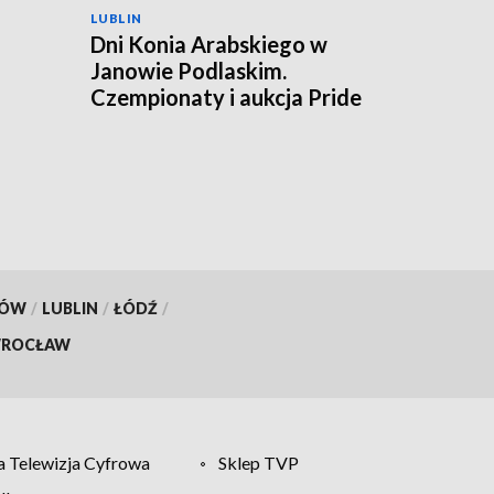
LUBLIN
Dni Konia Arabskiego w
Janowie Podlaskim.
a
Czempionaty i aukcja Pride
of Poland
KÓW
/
LUBLIN
/
ŁÓDŹ
/
ROCŁAW
 Telewizja Cyfrowa
Sklep TVP