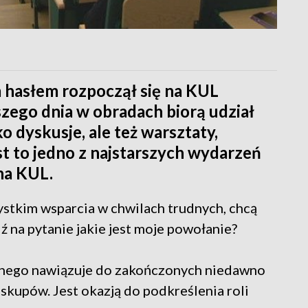
m hasłem rozpoczął się na KUL
szego dnia w obradach biorą udział
o dyskusje, ale też warsztaty,
st to jedno z najstarszych wydarzeń
na KUL.
ystkim wsparcia w chwilach trudnych, chcą
dź na pytanie jakie jest moje powołanie?
znego nawiązuje do zakończonych niedawno
skupów. Jest okazją do podkreślenia roli