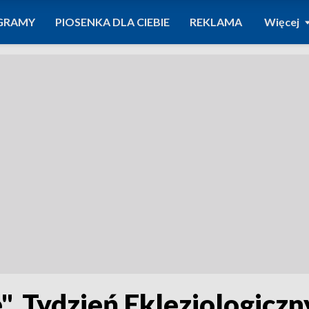
GRAMY
PIOSENKA DLA CIEBIE
REKLAMA
Więcej
". Tydzień Eklezjologicz