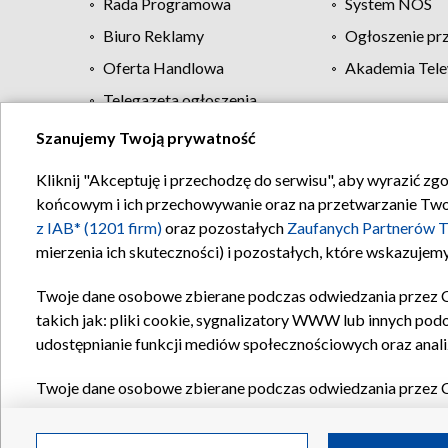
Rada Programowa
System NOS
Biuro Reklamy
Ogłoszenie pr
Oferta Handlowa
Akademia Tele
Telegazeta ogłoszenia
Szanujemy Twoją prywatność
Regulamin TVP
Kliknij "Akceptuję i przechodzę do serwisu", aby wyrazić zg
końcowym i ich przechowywanie oraz na przetwarzanie Twoich
z IAB* (1201 firm)
oraz pozostałych
Zaufanych Partnerów T
mierzenia ich skuteczności) i pozostałych, które wskazujemy
Twoje dane osobowe zbierane podczas odwiedzania przez 
takich jak: pliki cookie, sygnalizatory WWW lub innych pod
udostępnianie funkcji mediów społecznościowych oraz anali
Twoje dane osobowe zbierane podczas odwiedzania przez 
plików cookie, informacje o Twoich wyszukiwaniach w serwi
Partnerów TVP
dla realizacji następujących celów i funkc