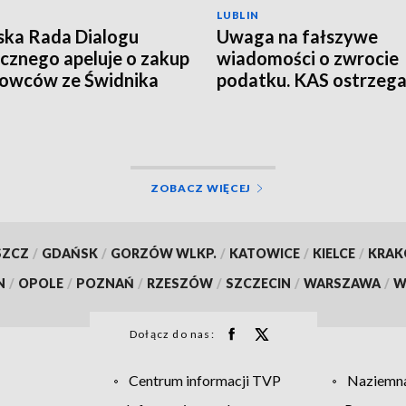
LUBLIN
ska Rada Dialogu
Uwaga na fałszywe
cznego apeluje o zakup
wiadomości o zwrocie
owców ze Świdnika
podatku. KAS ostrzeg
przed oszustwem
ZOBACZ WIĘCEJ
SZCZ
/
GDAŃSK
/
GORZÓW WLKP.
/
KATOWICE
/
KIELCE
/
KRA
N
/
OPOLE
/
POZNAŃ
/
RZESZÓW
/
SZCZECIN
/
WARSZAWA
/
W
Dołącz do nas:
Centrum informacji TVP
Naziemna