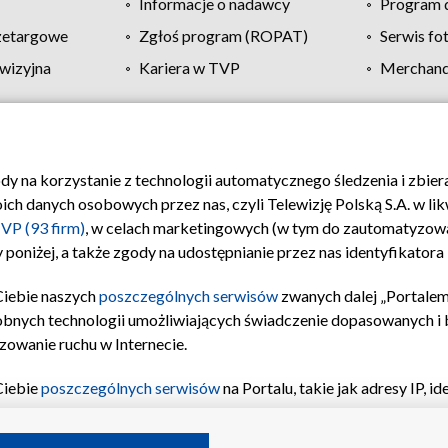
Informacje o nadawcy
Program d
zetargowe
Zgłoś program (ROPAT)
Serwis fo
wizyjna
Kariera w TVP
Merchandi
Polityka prywatności
Moje zgody
Pomoc
Biuro re
ody na korzystanie z technologii automatycznego śledzenia i zbie
 danych osobowych przez nas, czyli Telewizję Polską S.A. w likw
VP (93 firm)
, w celach marketingowych (w tym do zautomatyzow
 poniżej, a także zgody na udostępnianie przez nas identyfikator
Ciebie naszych
poszczególnych serwisów
zwanych dalej „Portalem
obnych technologii umożliwiających świadczenie dopasowanych i be
zowanie ruchu w Internecie.
Ciebie
poszczególnych serwisów
na Portalu, takie jak adresy IP, 
sach Portalu czy historia odwiedzin będą przetwarzane przez TV
ji: przechowywania informacji na urządzeniu lub dostęp do nich,
©2026 Telewizja Polska S.A. w likwidacji