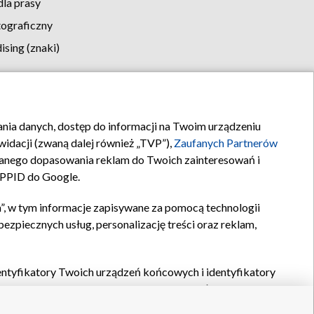
la prasy
tograficzny
sing (znaki)
klamy
Kontakt
rania danych, dostęp do informacji na Twoim urządzeniu
idacji (zwaną dalej również „TVP”),
Zaufanych Partnerów
anego dopasowania reklam do Twoich zainteresowań i
a PPID do Google.
”, w tym informacje zapisywane za pomocą technologii
zpiecznych usług, personalizację treści oraz reklam,
identyfikatory Twoich urządzeń końcowych i identyfikatory
P,
Zaufanych Partnerów z IAB
oraz pozostałych
Zaufanych
 wyboru podstawowych reklam, wyboru spersonalizowanych