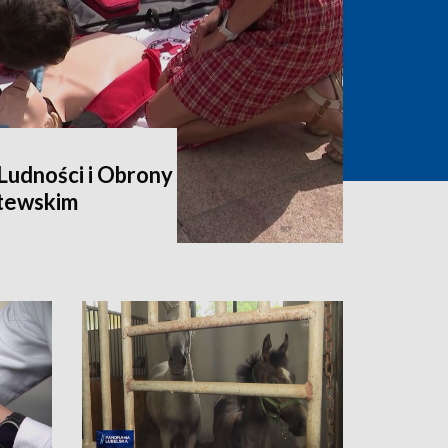
udności i Obrony
itewskim