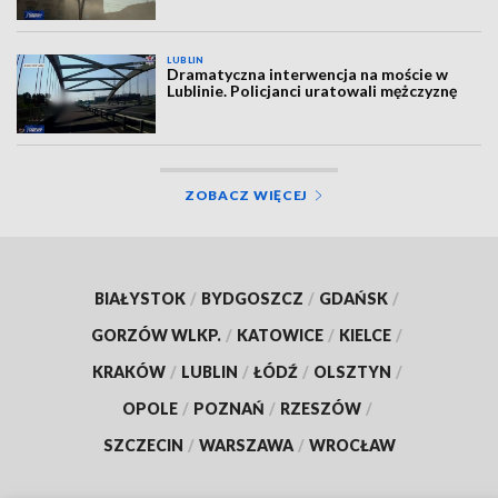
LUBLIN
Dramatyczna interwencja na moście w
Lublinie. Policjanci uratowali mężczyznę
ZOBACZ WIĘCEJ
BIAŁYSTOK
/
BYDGOSZCZ
/
GDAŃSK
/
GORZÓW WLKP.
/
KATOWICE
/
KIELCE
/
KRAKÓW
/
LUBLIN
/
ŁÓDŹ
/
OLSZTYN
/
OPOLE
/
POZNAŃ
/
RZESZÓW
/
SZCZECIN
/
WARSZAWA
/
WROCŁAW