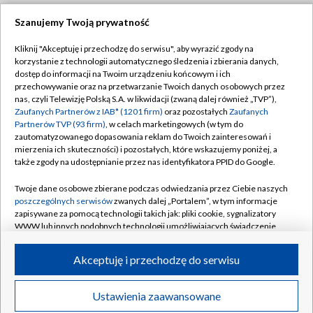
Szanujemy Twoją prywatność
Dołącz do nas:
Kliknij "Akceptuję i przechodzę do serwisu", aby wyrazić zgody na
korzystanie z technologii automatycznego śledzenia i zbierania danych,
TVP
dostęp do informacji na Twoim urządzeniu końcowym i ich
Abonament TVP
przechowywanie oraz na przetwarzanie Twoich danych osobowych przez
Regulamin TVP
nas, czyli Telewizję Polską S.A. w likwidacji (zwaną dalej również „TVP”),
Emisja w TVP
Polityka prywatności
Zaufanych Partnerów z IAB* (1201 firm)
oraz pozostałych
Zaufanych
Partnerów TVP (93 firm)
, w celach marketingowych (w tym do
Centrum informacji TVP
Moje zgody
zautomatyzowanego dopasowania reklam do Twoich zainteresowań i
mierzenia ich skuteczności) i pozostałych, które wskazujemy poniżej, a
Naziemna Telewizja Cyfrowa
Pomoc
także zgody na udostępnianie przez nas identyfikatora PPID do Google.
Sklep TVP
Biuro reklamy
Twoje dane osobowe zbierane podczas odwiedzania przez Ciebie naszych
Rada Programowa
Kontakt
poszczególnych serwisów
zwanych dalej „Portalem”, w tym informacje
zapisywane za pomocą technologii takich jak: pliki cookie, sygnalizatory
System NOS
WWW lub innych podobnych technologii umożliwiających świadczenie
dopasowanych i bezpiecznych usług, personalizację treści oraz reklam,
Informacje o nadawcy
Kanały
udostępnianie funkcji mediów społecznościowych oraz analizowanie
Akceptuję i przechodzę do serwisu
ruchu w Internecie.
Program dla prasy
©2026 Telewizja Polska S.A. w likwidacji
Biuro Reklamy
Twoje dane osobowe zbierane podczas odwiedzania przez Ciebie
Ustawienia zaawansowane
poszczególnych serwisów
na Portalu, takie jak adresy IP, identyfikatory
Ogłoszenie przetargowe