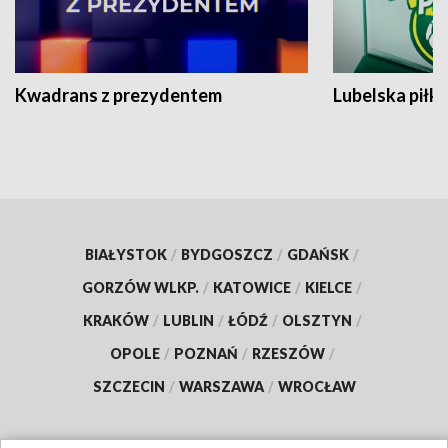
Kwadrans z prezydentem
Lubelska piłk
BIAŁYSTOK
/
BYDGOSZCZ
/
GDAŃSK
/
GORZÓW WLKP.
/
KATOWICE
/
KIELCE
/
KRAKÓW
/
LUBLIN
/
ŁÓDŹ
/
OLSZTYN
/
OPOLE
/
POZNAŃ
/
RZESZÓW
/
SZCZECIN
/
WARSZAWA
/
WROCŁAW