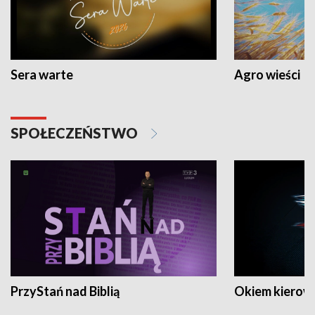
Sera warte
Agro wieści
SPOŁECZEŃSTWO
PrzyStań nad Biblią
Okiem kierow