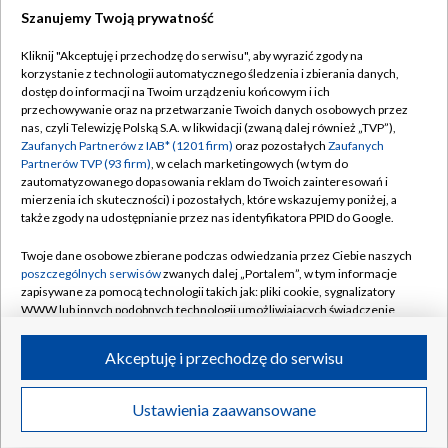
Szanujemy Twoją prywatność
Dołącz do nas:
Kliknij "Akceptuję i przechodzę do serwisu", aby wyrazić zgody na
korzystanie z technologii automatycznego śledzenia i zbierania danych,
TVP
dostęp do informacji na Twoim urządzeniu końcowym i ich
Abonament TVP
przechowywanie oraz na przetwarzanie Twoich danych osobowych przez
Regulamin TVP
nas, czyli Telewizję Polską S.A. w likwidacji (zwaną dalej również „TVP”),
Emisja w TVP
Polityka prywatności
Zaufanych Partnerów z IAB* (1201 firm)
oraz pozostałych
Zaufanych
Partnerów TVP (93 firm)
, w celach marketingowych (w tym do
Centrum informacji TVP
Moje zgody
zautomatyzowanego dopasowania reklam do Twoich zainteresowań i
mierzenia ich skuteczności) i pozostałych, które wskazujemy poniżej, a
Naziemna Telewizja Cyfrowa
Pomoc
także zgody na udostępnianie przez nas identyfikatora PPID do Google.
Sklep TVP
Biuro reklamy
Twoje dane osobowe zbierane podczas odwiedzania przez Ciebie naszych
Rada Programowa
Kontakt
poszczególnych serwisów
zwanych dalej „Portalem”, w tym informacje
zapisywane za pomocą technologii takich jak: pliki cookie, sygnalizatory
System NOS
WWW lub innych podobnych technologii umożliwiających świadczenie
dopasowanych i bezpiecznych usług, personalizację treści oraz reklam,
Informacje o nadawcy
Kanały
udostępnianie funkcji mediów społecznościowych oraz analizowanie
Akceptuję i przechodzę do serwisu
ruchu w Internecie.
Program dla prasy
©2026 Telewizja Polska S.A. w likwidacji
Biuro Reklamy
Twoje dane osobowe zbierane podczas odwiedzania przez Ciebie
Ustawienia zaawansowane
poszczególnych serwisów
na Portalu, takie jak adresy IP, identyfikatory
Ogłoszenie przetargowe
Twoich urządzeń końcowych i identyfikatory plików cookie, informacje o