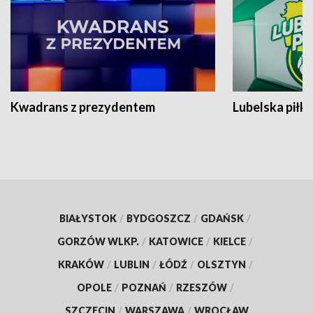
Kwadrans z prezydentem
Lubelska piłk
BIAŁYSTOK
/
BYDGOSZCZ
/
GDAŃSK
/
GORZÓW WLKP.
/
KATOWICE
/
KIELCE
/
KRAKÓW
/
LUBLIN
/
ŁÓDŹ
/
OLSZTYN
/
OPOLE
/
POZNAŃ
/
RZESZÓW
/
SZCZECIN
/
WARSZAWA
/
WROCŁAW