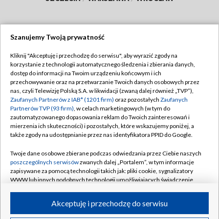
Szanujemy Twoją prywatność
Dołącz do nas:
Kliknij "Akceptuję i przechodzę do serwisu", aby wyrazić zgody na
korzystanie z technologii automatycznego śledzenia i zbierania danych,
TVP
dostęp do informacji na Twoim urządzeniu końcowym i ich
Abonament TVP
przechowywanie oraz na przetwarzanie Twoich danych osobowych przez
Regulamin TVP
nas, czyli Telewizję Polską S.A. w likwidacji (zwaną dalej również „TVP”),
Emisja w TVP
Polityka prywatności
Zaufanych Partnerów z IAB* (1201 firm)
oraz pozostałych
Zaufanych
Partnerów TVP (93 firm)
, w celach marketingowych (w tym do
Centrum informacji TVP
Moje zgody
zautomatyzowanego dopasowania reklam do Twoich zainteresowań i
mierzenia ich skuteczności) i pozostałych, które wskazujemy poniżej, a
Naziemna Telewizja Cyfrowa
Pomoc
także zgody na udostępnianie przez nas identyfikatora PPID do Google.
Sklep TVP
Biuro reklamy
Twoje dane osobowe zbierane podczas odwiedzania przez Ciebie naszych
Rada Programowa
Kontakt
poszczególnych serwisów
zwanych dalej „Portalem”, w tym informacje
zapisywane za pomocą technologii takich jak: pliki cookie, sygnalizatory
System NOS
WWW lub innych podobnych technologii umożliwiających świadczenie
dopasowanych i bezpiecznych usług, personalizację treści oraz reklam,
Informacje o nadawcy
Kanały
udostępnianie funkcji mediów społecznościowych oraz analizowanie
Akceptuję i przechodzę do serwisu
ruchu w Internecie.
Program dla prasy
©2026 Telewizja Polska S.A. w likwidacji