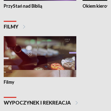
PrzyStań nad Biblią
Okiem kierow
FILMY
Filmy
WYPOCZYNEK I REKREACJA