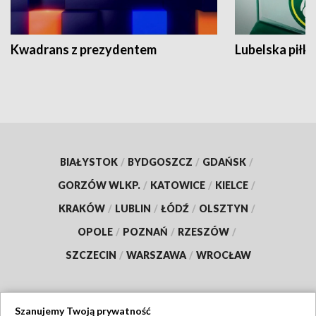
Kwadrans z prezydentem
Lubelska piłk
BIAŁYSTOK
/
BYDGOSZCZ
/
GDAŃSK
/
GORZÓW WLKP.
/
KATOWICE
/
KIELCE
/
KRAKÓW
/
LUBLIN
/
ŁÓDŹ
/
OLSZTYN
/
OPOLE
/
POZNAŃ
/
RZESZÓW
/
SZCZECIN
/
WARSZAWA
/
WROCŁAW
Szanujemy Twoją prywatność