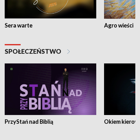
Sera warte
Agro wieści
SPOŁECZEŃSTWO
PrzyStań nad Biblią
Okiem kierow