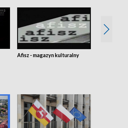
Afisz - magazyn kulturalny
Zobacz, co s