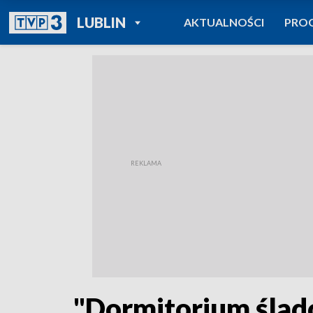
POWRÓT DO
LUBLIN
AKTUALNOŚCI
PRO
TVP REGIONY
"Dormitorium ślad