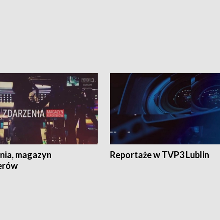
nia, magazyn
Reportaże w TVP3 Lublin
erów