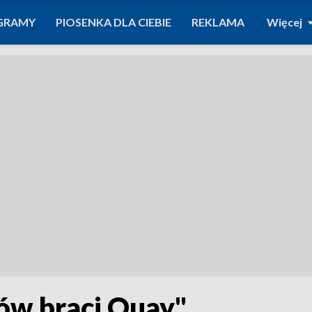
GRAMY
PIOSENKA DLA CIEBIE
REKLAMA
Więcej
ów braci Quay"