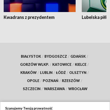
Kwadrans z prezydentem
Lubelska piłk
BIAŁYSTOK
/
BYDGOSZCZ
/
GDAŃSK
/
GORZÓW WLKP.
/
KATOWICE
/
KIELCE
/
KRAKÓW
/
LUBLIN
/
ŁÓDŹ
/
OLSZTYN
/
OPOLE
/
POZNAŃ
/
RZESZÓW
/
SZCZECIN
/
WARSZAWA
/
WROCŁAW
Szanujemy Twoją prywatność