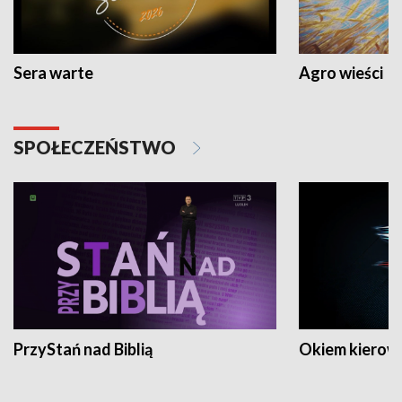
Sera warte
Agro wieści
SPOŁECZEŃSTWO
PrzyStań nad Biblią
Okiem kierow