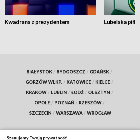
Kwadrans z prezydentem
Lubelska piłk
BIAŁYSTOK
/
BYDGOSZCZ
/
GDAŃSK
/
GORZÓW WLKP.
/
KATOWICE
/
KIELCE
/
KRAKÓW
/
LUBLIN
/
ŁÓDŹ
/
OLSZTYN
/
OPOLE
/
POZNAŃ
/
RZESZÓW
/
SZCZECIN
/
WARSZAWA
/
WROCŁAW
Szanujemy Twoją prywatność