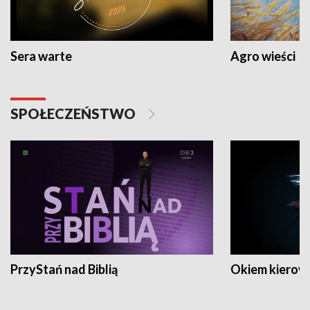
Sera warte
Agro wieści
SPOŁECZEŃSTWO
PrzyStań nad Biblią
Okiem kierow