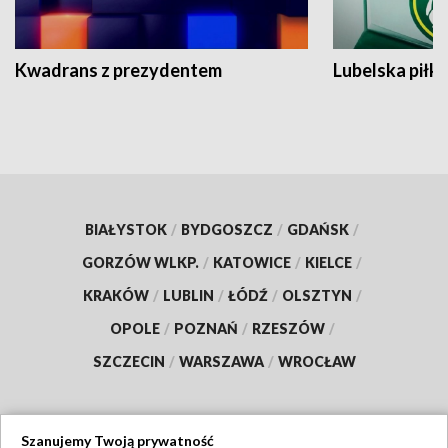
Kwadrans z prezydentem
Lubelska piłk
BIAŁYSTOK
/
BYDGOSZCZ
/
GDAŃSK
/
GORZÓW WLKP.
/
KATOWICE
/
KIELCE
/
KRAKÓW
/
LUBLIN
/
ŁÓDŹ
/
OLSZTYN
/
OPOLE
/
POZNAŃ
/
RZESZÓW
/
SZCZECIN
/
WARSZAWA
/
WROCŁAW
Szanujemy Twoją prywatność