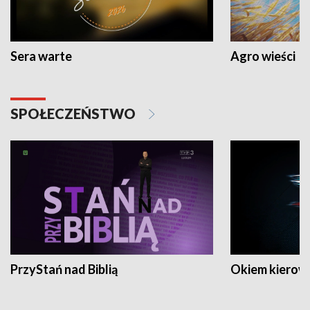
Sera warte
Agro wieści
SPOŁECZEŃSTWO
PrzyStań nad Biblią
Okiem kierow