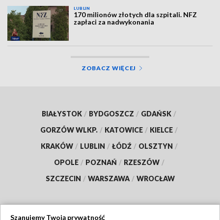
LUBLIN
170 milionów złotych dla szpitali. NFZ
zapłaci za nadwykonania
ZOBACZ WIĘCEJ
BIAŁYSTOK
/
BYDGOSZCZ
/
GDAŃSK
/
GORZÓW WLKP.
/
KATOWICE
/
KIELCE
/
KRAKÓW
/
LUBLIN
/
ŁÓDŹ
/
OLSZTYN
/
OPOLE
/
POZNAŃ
/
RZESZÓW
/
SZCZECIN
/
WARSZAWA
/
WROCŁAW
Szanujemy Twoją prywatność