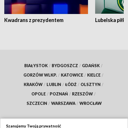
Kwadrans z prezydentem
Lubelska piłk
BIAŁYSTOK
/
BYDGOSZCZ
/
GDAŃSK
/
GORZÓW WLKP.
/
KATOWICE
/
KIELCE
/
KRAKÓW
/
LUBLIN
/
ŁÓDŹ
/
OLSZTYN
/
OPOLE
/
POZNAŃ
/
RZESZÓW
/
SZCZECIN
/
WARSZAWA
/
WROCŁAW
Szanujemy Twoją prywatność