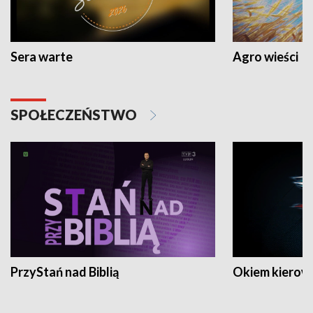
Sera warte
Agro wieści
SPOŁECZEŃSTWO
PrzyStań nad Biblią
Okiem kierow