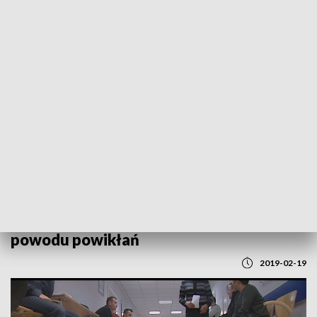
POWRÓT DO
LUBLIN
TVP REGIONY
Groźna grypa. Jedna osoba zmarła z
powodu powikłań
2019-02-19