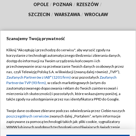
OPOLE
/
POZNAŃ
/
RZESZÓW
/
SZCZECIN
/
WARSZAWA
/
WROCŁAW
Szanujemy Twoją prywatność
Dołącz do nas:
Kliknij "Akceptuję i przechodzę do serwisu", aby wyrazić zgody na
korzystanie z technologii automatycznego śledzenia i zbierania danych,
TVP
dostęp do informacji na Twoim urządzeniu końcowym i ich
Abonament TVP
przechowywanie oraz na przetwarzanie Twoich danych osobowych przez
Regulamin TVP
nas, czyli Telewizję Polską S.A. w likwidacji (zwaną dalej również „TVP”),
Emisja w TVP
Polityka prywatności
Zaufanych Partnerów z IAB* (1201 firm)
oraz pozostałych
Zaufanych
Partnerów TVP (93 firm)
, w celach marketingowych (w tym do
Centrum informacji TVP
Moje zgody
zautomatyzowanego dopasowania reklam do Twoich zainteresowań i
mierzenia ich skuteczności) i pozostałych, które wskazujemy poniżej, a
Naziemna Telewizja Cyfrowa
Pomoc
także zgody na udostępnianie przez nas identyfikatora PPID do Google.
Sklep TVP
Biuro reklamy
Twoje dane osobowe zbierane podczas odwiedzania przez Ciebie naszych
Rada Programowa
Kontakt
poszczególnych serwisów
zwanych dalej „Portalem”, w tym informacje
zapisywane za pomocą technologii takich jak: pliki cookie, sygnalizatory
System NOS
WWW lub innych podobnych technologii umożliwiających świadczenie
dopasowanych i bezpiecznych usług, personalizację treści oraz reklam,
Informacje o nadawcy
Kanały