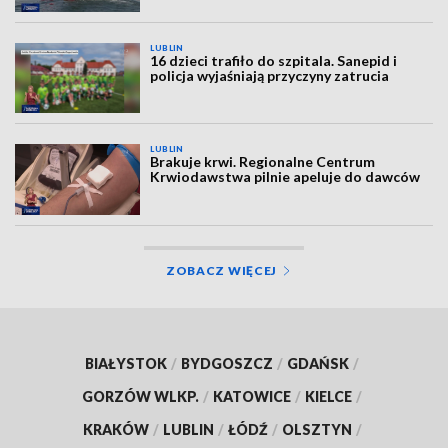
LUBLIN
16 dzieci trafiło do szpitala. Sanepid i
policja wyjaśniają przyczyny zatrucia
LUBLIN
Brakuje krwi. Regionalne Centrum
Krwiodawstwa pilnie apeluje do dawców
ZOBACZ WIĘCEJ
BIAŁYSTOK
/
BYDGOSZCZ
/
GDAŃSK
/
GORZÓW WLKP.
/
KATOWICE
/
KIELCE
/
KRAKÓW
/
LUBLIN
/
ŁÓDŹ
/
OLSZTYN
/