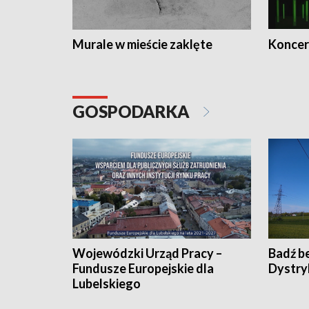
Murale w mieście zaklęte
Koncer
GOSPODARKA
Wojewódzki Urząd Pracy –
Badź b
Fundusze Europejskie dla
Dystry
Lubelskiego