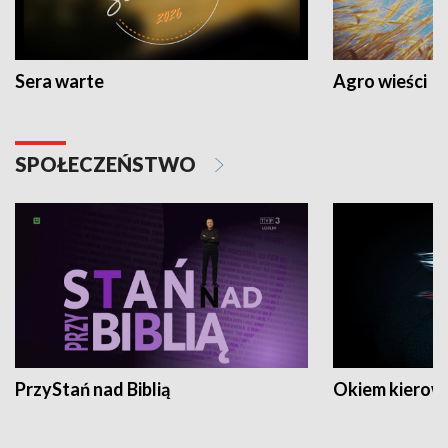
Sera warte
Agro wieści
SPOŁECZEŃSTWO
PrzyStań nad Biblią
Okiem kierow