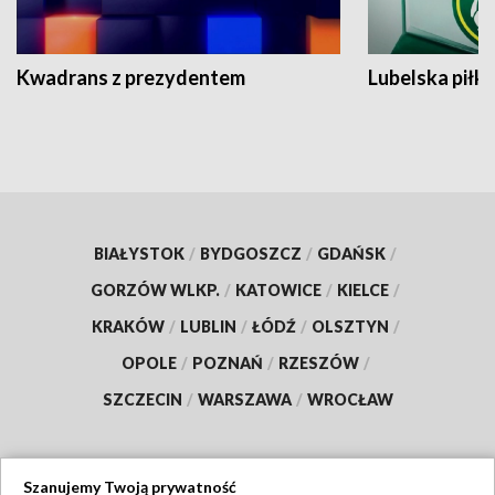
Kwadrans z prezydentem
Lubelska piłk
BIAŁYSTOK
/
BYDGOSZCZ
/
GDAŃSK
/
GORZÓW WLKP.
/
KATOWICE
/
KIELCE
/
KRAKÓW
/
LUBLIN
/
ŁÓDŹ
/
OLSZTYN
/
OPOLE
/
POZNAŃ
/
RZESZÓW
/
SZCZECIN
/
WARSZAWA
/
WROCŁAW
Szanujemy Twoją prywatność