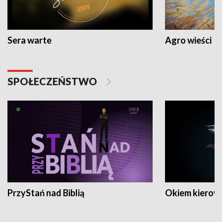
Sera warte
Agro wieści
SPOŁECZEŃSTWO
PrzyStań nad Biblią
Okiem kierow