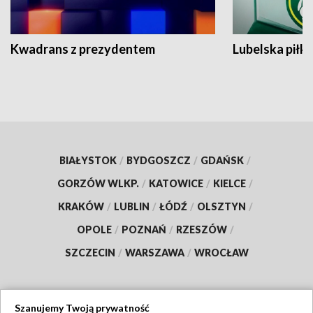
Kwadrans z prezydentem
Lubelska piłk
BIAŁYSTOK
/
BYDGOSZCZ
/
GDAŃSK
/
GORZÓW WLKP.
/
KATOWICE
/
KIELCE
/
KRAKÓW
/
LUBLIN
/
ŁÓDŹ
/
OLSZTYN
/
OPOLE
/
POZNAŃ
/
RZESZÓW
/
SZCZECIN
/
WARSZAWA
/
WROCŁAW
Szanujemy Twoją prywatność