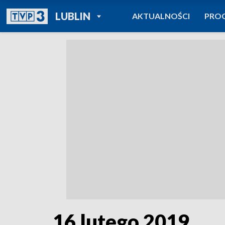
POWRÓT DO
LUBLIN
AKTUALNOŚCI
PRO
TVP REGIONY
16 lutego 2019