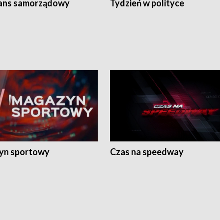
ans samorządowy
Tydzień w polityce
yn sportowy
Czas na speedway