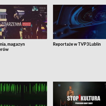
nia, magazyn
Reportaże w TVP3 Lublin
erów