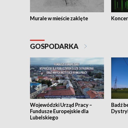
Murale w mieście zaklęte
Koncer
GOSPODARKA
Wojewódzki Urząd Pracy –
Badź b
Fundusze Europejskie dla
Dystry
Lubelskiego