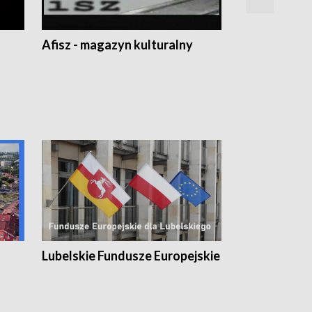
Afisz - magazyn kulturalny
Zobacz, co s
Lubelskie Fundusze Europejskie