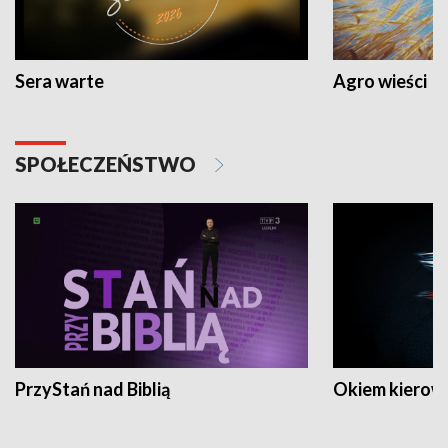
Sera warte
Agro wieści
SPOŁECZEŃSTWO
PrzyStań nad Biblią
Okiem kierow