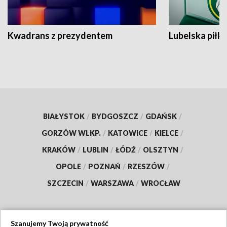
Kwadrans z prezydentem
Lubelska piłk
BIAŁYSTOK
/
BYDGOSZCZ
/
GDAŃSK
/
GORZÓW WLKP.
/
KATOWICE
/
KIELCE
/
KRAKÓW
/
LUBLIN
/
ŁÓDŹ
/
OLSZTYN
/
OPOLE
/
POZNAŃ
/
RZESZÓW
/
SZCZECIN
/
WARSZAWA
/
WROCŁAW
Szanujemy Twoją prywatność