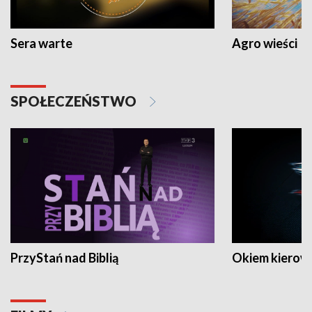
Sera warte
Agro wieści
SPOŁECZEŃSTWO
PrzyStań nad Biblią
Okiem kierow