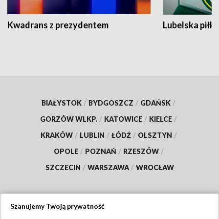
Kwadrans z prezydentem
Lubelska piłk
BIAŁYSTOK
/
BYDGOSZCZ
/
GDAŃSK
/
GORZÓW WLKP.
/
KATOWICE
/
KIELCE
/
KRAKÓW
/
LUBLIN
/
ŁÓDŹ
/
OLSZTYN
/
OPOLE
/
POZNAŃ
/
RZESZÓW
/
SZCZECIN
/
WARSZAWA
/
WROCŁAW
Szanujemy Twoją prywatność
Dołącz do nas: