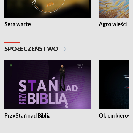
Sera warte
Agro wieści
SPOŁECZEŃSTWO
PrzyStań nad Biblią
Okiem kierow