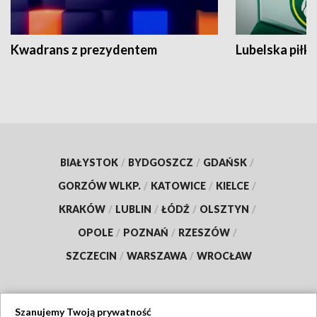
Kwadrans z prezydentem
Lubelska piłk
BIAŁYSTOK
/
BYDGOSZCZ
/
GDAŃSK
/
GORZÓW WLKP.
/
KATOWICE
/
KIELCE
/
KRAKÓW
/
LUBLIN
/
ŁÓDŹ
/
OLSZTYN
/
OPOLE
/
POZNAŃ
/
RZESZÓW
/
SZCZECIN
/
WARSZAWA
/
WROCŁAW
Szanujemy Twoją prywatność