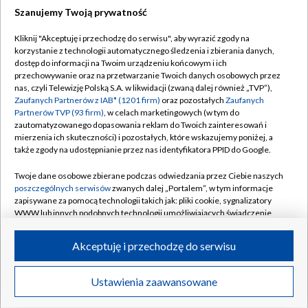
Szanujemy Twoją prywatność
Dołącz do nas:
Kliknij "Akceptuję i przechodzę do serwisu", aby wyrazić zgody na
korzystanie z technologii automatycznego śledzenia i zbierania danych,
TVP
dostęp do informacji na Twoim urządzeniu końcowym i ich
Abonament TVP
przechowywanie oraz na przetwarzanie Twoich danych osobowych przez
Regulamin TVP
nas, czyli Telewizję Polską S.A. w likwidacji (zwaną dalej również „TVP”),
Emisja w TVP
Polityka prywatności
Zaufanych Partnerów z IAB* (1201 firm)
oraz pozostałych
Zaufanych
Partnerów TVP (93 firm)
, w celach marketingowych (w tym do
Centrum informacji TVP
Moje zgody
zautomatyzowanego dopasowania reklam do Twoich zainteresowań i
mierzenia ich skuteczności) i pozostałych, które wskazujemy poniżej, a
Naziemna Telewizja Cyfrowa
Pomoc
także zgody na udostępnianie przez nas identyfikatora PPID do Google.
Sklep TVP
Biuro reklamy
Twoje dane osobowe zbierane podczas odwiedzania przez Ciebie naszych
Rada Programowa
Kontakt
poszczególnych serwisów
zwanych dalej „Portalem”, w tym informacje
zapisywane za pomocą technologii takich jak: pliki cookie, sygnalizatory
System NOS
WWW lub innych podobnych technologii umożliwiających świadczenie
dopasowanych i bezpiecznych usług, personalizację treści oraz reklam,
Informacje o nadawcy
Kanały
udostępnianie funkcji mediów społecznościowych oraz analizowanie
Akceptuję i przechodzę do serwisu
ruchu w Internecie.
Program dla prasy
©2026 Telewizja Polska S.A. w likwidacji
Biuro Reklamy
Twoje dane osobowe zbierane podczas odwiedzania przez Ciebie
Ustawienia zaawansowane
poszczególnych serwisów
na Portalu, takie jak adresy IP, identyfikatory
Ogłoszenie przetargowe
Twoich urządzeń końcowych i identyfikatory plików cookie, informacje o