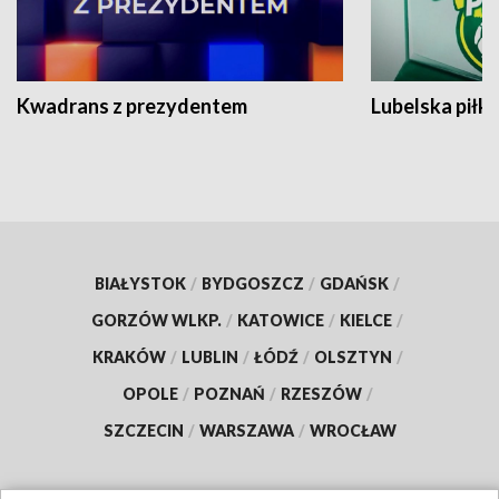
Kwadrans z prezydentem
Lubelska piłk
BIAŁYSTOK
/
BYDGOSZCZ
/
GDAŃSK
/
GORZÓW WLKP.
/
KATOWICE
/
KIELCE
/
KRAKÓW
/
LUBLIN
/
ŁÓDŹ
/
OLSZTYN
/
OPOLE
/
POZNAŃ
/
RZESZÓW
/
SZCZECIN
/
WARSZAWA
/
WROCŁAW