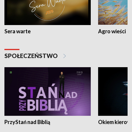
Sera warte
Agro wieści
SPOŁECZEŃSTWO
PrzyStań nad Biblią
Okiem kierow