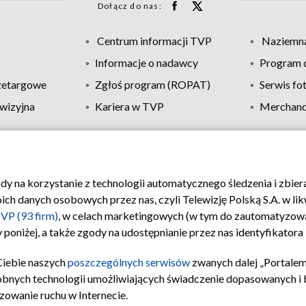
Dołącz do nas:
Centrum informacji TVP
Naziemna
Informacje o nadawcy
Program d
zetargowe
Zgłoś program (ROPAT)
Serwis fo
wizyjna
Kariera w TVP
Merchandi
Polityka prywatności
Moje zgody
Pomoc
Biuro re
ody na korzystanie z technologii automatycznego śledzenia i zbie
 danych osobowych przez nas, czyli Telewizję Polską S.A. w likw
VP (93 firm)
, w celach marketingowych (w tym do zautomatyzow
 poniżej, a także zgody na udostępnianie przez nas identyfikator
Ciebie naszych
poszczególnych serwisów
zwanych dalej „Portalem
obnych technologii umożliwiających świadczenie dopasowanych i be
zowanie ruchu w Internecie.