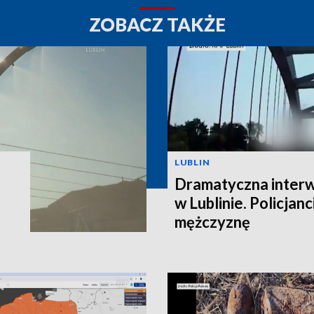
ZOBACZ TAKŻE
LUBLIN
Dramatyczna interw
w Lublinie. Policjanc
mężczyznę