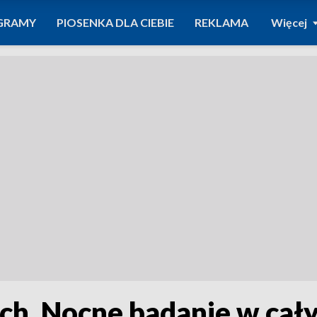
GRAMY
PIOSENKA DLA CIEBIE
REKLAMA
Więcej
ch. Nocne badanie w cał