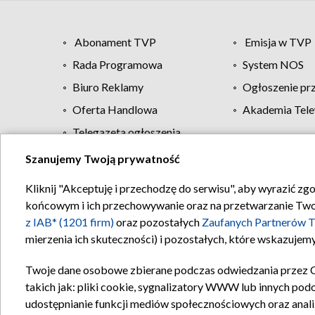
Abonament TVP
Emisja w TVP
Rada Programowa
System NOS
Biuro Reklamy
Ogłoszenie pr
Oferta Handlowa
Akademia Tele
Telegazeta ogłoszenia
Szanujemy Twoją prywatność
Regulamin TVP
Kliknij "Akceptuję i przechodzę do serwisu", aby wyrazić zg
końcowym i ich przechowywanie oraz na przetwarzanie Twoich
z IAB* (1201 firm)
oraz pozostałych
Zaufanych Partnerów T
mierzenia ich skuteczności) i pozostałych, które wskazujemy
Twoje dane osobowe zbierane podczas odwiedzania przez 
takich jak: pliki cookie, sygnalizatory WWW lub innych pod
udostępnianie funkcji mediów społecznościowych oraz anali