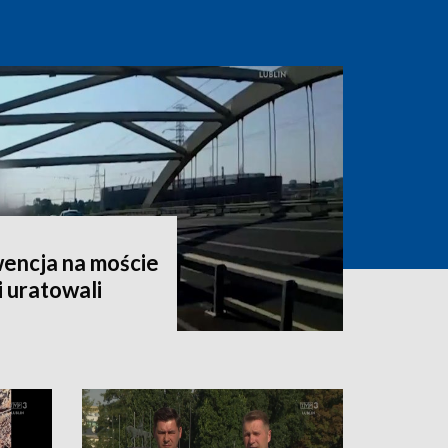
encja na moście
i uratowali