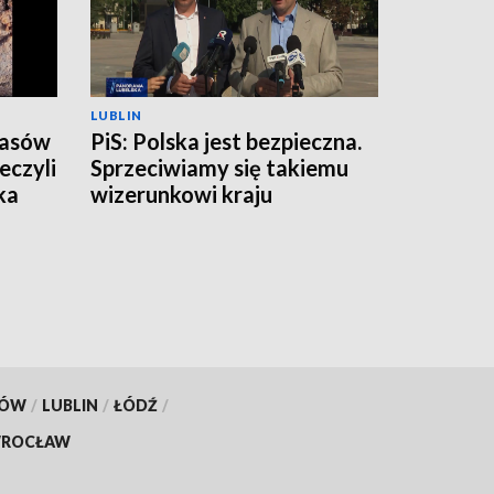
LUBLIN
zasów
PiS: Polska jest bezpieczna.
eczyli
Sprzeciwiamy się takiemu
ka
wizerunkowi kraju
KÓW
/
LUBLIN
/
ŁÓDŹ
/
ROCŁAW