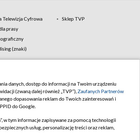
 Telewizja Cyfrowa
Sklep TVP
la prasy
tograficzny
sing (znaki)
klamy
Kontakt
rania danych, dostęp do informacji na Twoim urządzeniu
idacji (zwaną dalej również „TVP”),
Zaufanych Partnerów
anego dopasowania reklam do Twoich zainteresowań i
a PPID do Google.
”, w tym informacje zapisywane za pomocą technologii
zpiecznych usług, personalizację treści oraz reklam,