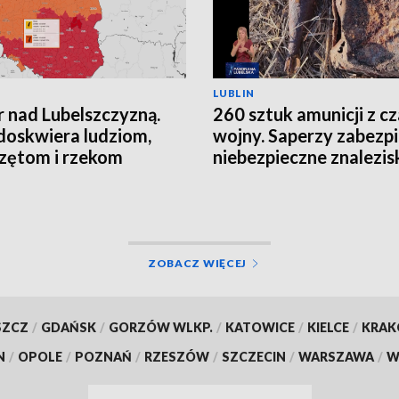
LUBLIN
 nad Lubelszczyzną.
260 sztuk amunicji z c
doskwiera ludziom,
wojny. Saperzy zabezpi
zętom i rzekom
niebezpieczne znalezis
ZOBACZ WIĘCEJ
SZCZ
/
GDAŃSK
/
GORZÓW WLKP.
/
KATOWICE
/
KIELCE
/
KRA
N
/
OPOLE
/
POZNAŃ
/
RZESZÓW
/
SZCZECIN
/
WARSZAWA
/
W