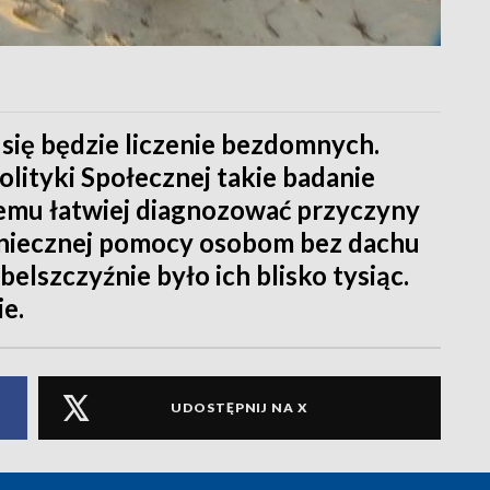
się będzie liczenie bezdomnych.
olityki Społecznej takie badanie
 temu łatwiej diagnozować przyczyny
koniecznej pomocy osobom bez dachu
elszczyźnie było ich blisko tysiąc.
ie.
UDOSTĘPNIJ NA X