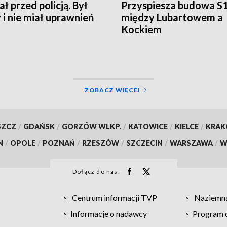
ł przed policją. Był
Przyspiesza budowa S
y i nie miał uprawnień
między Lubartowem a
Kockiem
ZOBACZ WIĘCEJ
SZCZ
/
GDAŃSK
/
GORZÓW WLKP.
/
KATOWICE
/
KIELCE
/
KRA
N
/
OPOLE
/
POZNAŃ
/
RZESZÓW
/
SZCZECIN
/
WARSZAWA
/
W
Dołącz do nas:
Centrum informacji TVP
Naziemna
Informacje o nadawcy
Program d