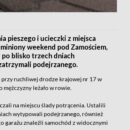
 pieszego i ucieczki z miejsca
w miniony weekend pod Zamościem,
y po blisko trzech dniach
atrzymali podejrzanego.
 przy ruchliwej drodze krajowej nr 17 w
o mężczyzny leżało w rowie.
zali na miejscu ślady potrącenia. Ustalili
niach wytypowali podejrzanego, również
go garażu znaleźli samochód z widocznymi