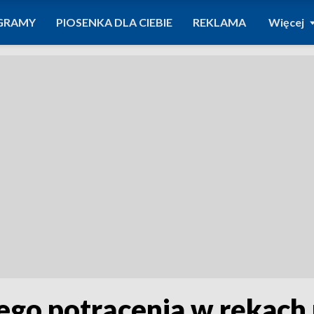
GRAMY
PIOSENKA DLA CIEBIE
REKLAMA
Więcej
go potrącenia w rękach p