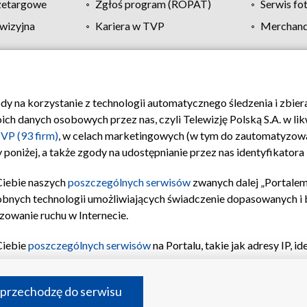
zetargowe
Zgłoś program (ROPAT)
Serwis fo
wizyjna
Kariera w TVP
Merchandi
Polityka prywatności
Moje zgody
Pomoc
Biuro re
ody na korzystanie z technologii automatycznego śledzenia i zbie
 danych osobowych przez nas, czyli Telewizję Polską S.A. w likw
VP (93 firm)
, w celach marketingowych (w tym do zautomatyzow
 poniżej, a także zgody na udostępnianie przez nas identyfikator
Ciebie naszych
poszczególnych serwisów
zwanych dalej „Portalem
obnych technologii umożliwiających świadczenie dopasowanych i be
zowanie ruchu w Internecie.
Ciebie
poszczególnych serwisów
na Portalu, takie jak adresy IP, 
sach Portalu czy historia odwiedzin będą przetwarzane przez TV
ji: przechowywania informacji na urządzeniu lub dostęp do nich,
©2026 Telewizja Polska S.A. w likwidacji
 przechodzę do serwisu
enia profilu spersonalizowanych treści, wyboru spersonalizowany