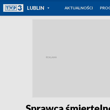
POWRÓT DO
LUBLIN
AKTUALNOŚCI
PRO
TVP REGIONY
Sprawca śmiertelne