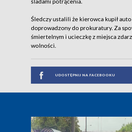
śladami potrącenia.
Śledczy ustalili że kierowca kupił au
doprowadzony do prokuratury. Za sp
śmiertelnym i ucieczkę z miejsca zdar
wolności.
UDOSTĘPNIJ NA FACEBOOKU