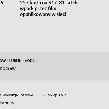
19
257 km/h na S17. 31-latek
wpadł przez film
opublikowany w sieci
KÓW
/
LUBLIN
/
ŁÓDŹ
/
ROCŁAW
 Telewizja Cyfrowa
Sklep TVP
la prasy