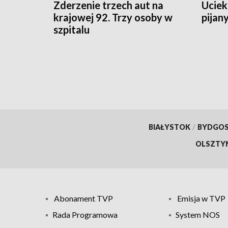
Zderzenie trzech aut na
Ucieka
krajowej 92. Trzy osoby w
pijan
szpitalu
BIAŁYSTOK
/
BYDGO
OLSZTY
Abonament TVP
Emisja w TVP
Rada Programowa
System NOS