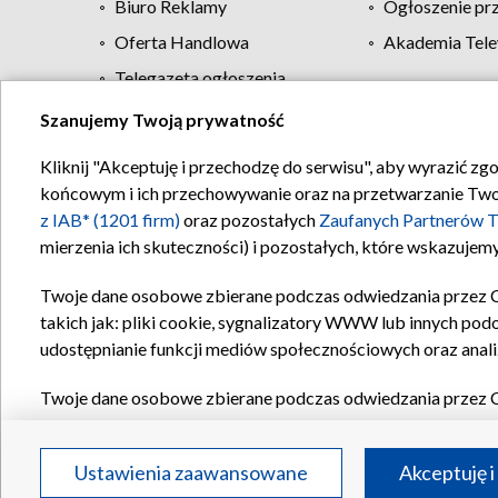
Biuro Reklamy
Ogłoszenie pr
Oferta Handlowa
Akademia Tele
Telegazeta ogłoszenia
Szanujemy Twoją prywatność
Regulamin TVP
Kliknij "Akceptuję i przechodzę do serwisu", aby wyrazić zg
końcowym i ich przechowywanie oraz na przetwarzanie Twoich
z IAB* (1201 firm)
oraz pozostałych
Zaufanych Partnerów T
mierzenia ich skuteczności) i pozostałych, które wskazujemy
Twoje dane osobowe zbierane podczas odwiedzania przez 
takich jak: pliki cookie, sygnalizatory WWW lub innych pod
udostępnianie funkcji mediów społecznościowych oraz anali
Twoje dane osobowe zbierane podczas odwiedzania przez 
plików cookie, informacje o Twoich wyszukiwaniach w serwi
Partnerów TVP
dla realizacji następujących celów i funkc
Ustawienia zaawansowane
Akceptuję i
reklam, tworzenia profilu spersonalizowanych reklam, tworz