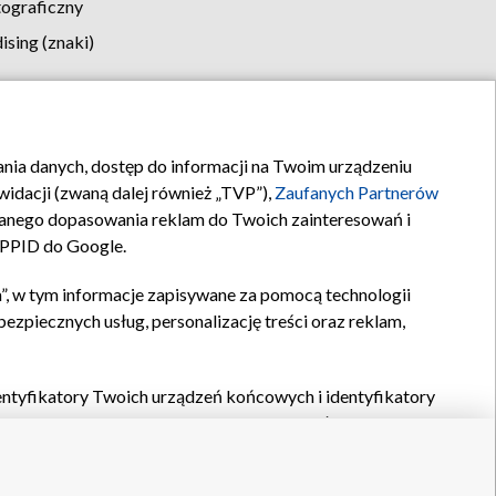
tograficzny
sing (znaki)
klamy
Kontakt
rania danych, dostęp do informacji na Twoim urządzeniu
idacji (zwaną dalej również „TVP”),
Zaufanych Partnerów
anego dopasowania reklam do Twoich zainteresowań i
a PPID do Google.
”, w tym informacje zapisywane za pomocą technologii
zpiecznych usług, personalizację treści oraz reklam,
identyfikatory Twoich urządzeń końcowych i identyfikatory
P,
Zaufanych Partnerów z IAB
oraz pozostałych
Zaufanych
 wyboru podstawowych reklam, wyboru spersonalizowanych
ch treści, pomiaru wydajności reklam, pomiaru wydajności