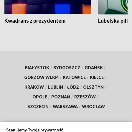
Kwadrans z prezydentem
Lubelska piłk
BIAŁYSTOK
/
BYDGOSZCZ
/
GDAŃSK
/
GORZÓW WLKP.
/
KATOWICE
/
KIELCE
/
KRAKÓW
/
LUBLIN
/
ŁÓDŹ
/
OLSZTYN
/
OPOLE
/
POZNAŃ
/
RZESZÓW
/
SZCZECIN
/
WARSZAWA
/
WROCŁAW
Szanujemy Twoją prywatność