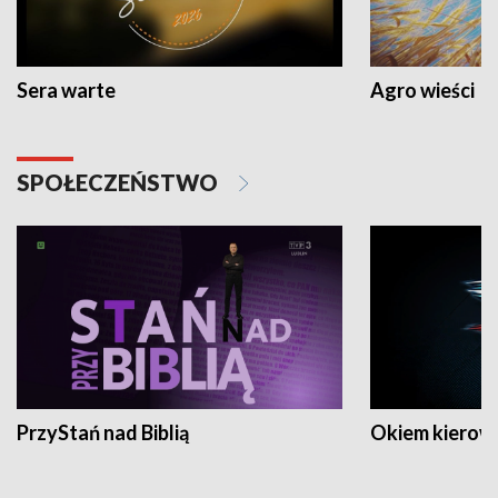
Sera warte
Agro wieści
SPOŁECZEŃSTWO
PrzyStań nad Biblią
Okiem kierow