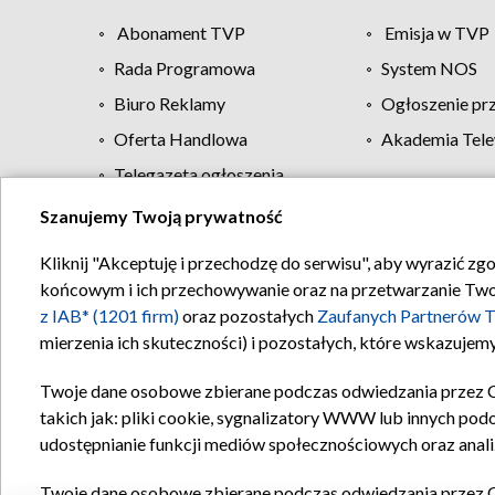
Abonament TVP
Emisja w TVP
Rada Programowa
System NOS
Biuro Reklamy
Ogłoszenie pr
Oferta Handlowa
Akademia Tele
Telegazeta ogłoszenia
Szanujemy Twoją prywatność
Regulamin TVP
Kliknij "Akceptuję i przechodzę do serwisu", aby wyrazić zg
końcowym i ich przechowywanie oraz na przetwarzanie Twoich
z IAB* (1201 firm)
oraz pozostałych
Zaufanych Partnerów T
mierzenia ich skuteczności) i pozostałych, które wskazujemy
Twoje dane osobowe zbierane podczas odwiedzania przez 
takich jak: pliki cookie, sygnalizatory WWW lub innych pod
udostępnianie funkcji mediów społecznościowych oraz anali
Twoje dane osobowe zbierane podczas odwiedzania przez 