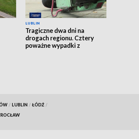
LUBLIN
Tragiczne dwa dni na
drogach regionu. Cztery
poważne wypadki z
udziałem jednośladów
KÓW
/
LUBLIN
/
ŁÓDŹ
/
ROCŁAW