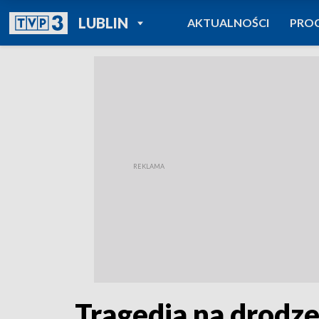
POWRÓT DO
LUBLIN
AKTUALNOŚCI
PRO
TVP REGIONY
Tragedia na drodze.