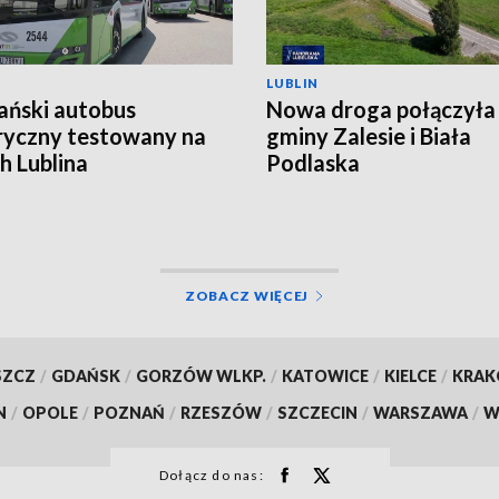
LUBLIN
ański autobus
Nowa droga połączyła
ryczny testowany na
gminy Zalesie i Biała
ch Lublina
Podlaska
ZOBACZ WIĘCEJ
SZCZ
/
GDAŃSK
/
GORZÓW WLKP.
/
KATOWICE
/
KIELCE
/
KRA
N
/
OPOLE
/
POZNAŃ
/
RZESZÓW
/
SZCZECIN
/
WARSZAWA
/
W
Dołącz do nas: