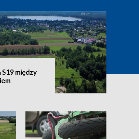
 S19 między
iem