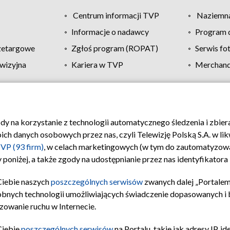
Centrum informacji TVP
Naziemna
Informacje o nadawcy
Program d
zetargowe
Zgłoś program (ROPAT)
Serwis fo
wizyjna
Kariera w TVP
Merchandi
Polityka prywatności
Moje zgody
Pomoc
Biuro re
ody na korzystanie z technologii automatycznego śledzenia i zbie
 danych osobowych przez nas, czyli Telewizję Polską S.A. w likw
VP (93 firm)
, w celach marketingowych (w tym do zautomatyzow
 poniżej, a także zgody na udostępnianie przez nas identyfikator
Ciebie naszych
poszczególnych serwisów
zwanych dalej „Portalem
obnych technologii umożliwiających świadczenie dopasowanych i be
zowanie ruchu w Internecie.
Ciebie
poszczególnych serwisów
na Portalu, takie jak adresy IP, 