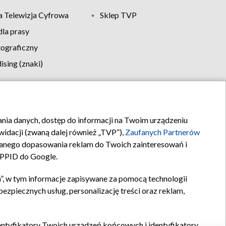
 Telewizja Cyfrowa
Sklep TVP
la prasy
tograficzny
sing (znaki)
klamy
Kontakt
rania danych, dostęp do informacji na Twoim urządzeniu
idacji (zwaną dalej również „TVP”),
Zaufanych Partnerów
anego dopasowania reklam do Twoich zainteresowań i
a PPID do Google.
”, w tym informacje zapisywane za pomocą technologii
zpiecznych usług, personalizację treści oraz reklam,
identyfikatory Twoich urządzeń końcowych i identyfikatory