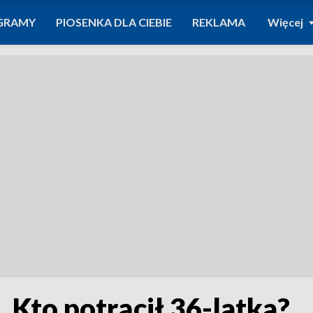
GRAMY
PIOSENKA DLA CIEBIE
REKLAMA
Więcej
 Kto potrącił 36-latka?