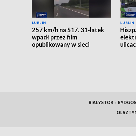
LUBLIN
LUBLIN
257 km/h na S17. 31-latek
Hiszp
wpadł przez film
elekt
opublikowany w sieci
ulica
BIAŁYSTOK
/
BYDGO
OLSZTY