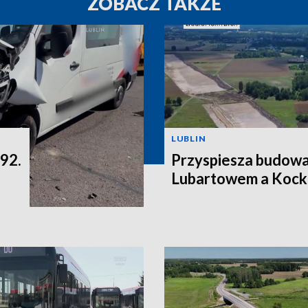
ZOBACZ TAKŻE
LUBLIN
 92.
Przyspiesza budowa
Lubartowem a Kock