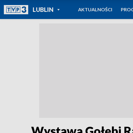
POWRÓT DO
LUBLIN
AKTUALNOŚCI
PRO
TVP REGIONY
Wystawa Gołębi R