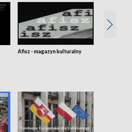
Afisz - magazyn kulturalny
Zobacz, co s