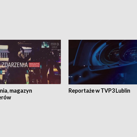
nia, magazyn
Reportaże w TVP3 Lublin
erów