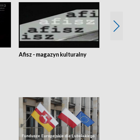
Afisz - magazyn kulturalny
Zobacz, co s