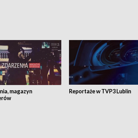
nia, magazyn
Reportaże w TVP3 Lublin
erów