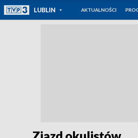
POWRÓT DO
LUBLIN
AKTUALNOŚCI
PRO
TVP REGIONY
Zjazd okulistów