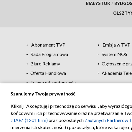
BIAŁYSTOK
/
BYDGO
OLSZTY
Abonament TVP
Emisja w TVP
Rada Programowa
System NOS
Biuro Reklamy
Ogłoszenie pr
Oferta Handlowa
Akademia Tele
Telegazeta ogłoszenia
Szanujemy Twoją prywatność
Regulamin TVP
Kliknij "Akceptuję i przechodzę do serwisu", aby wyrazić zg
końcowym i ich przechowywanie oraz na przetwarzanie Twoich
z IAB* (1201 firm)
oraz pozostałych
Zaufanych Partnerów T
mierzenia ich skuteczności) i pozostałych, które wskazujemy