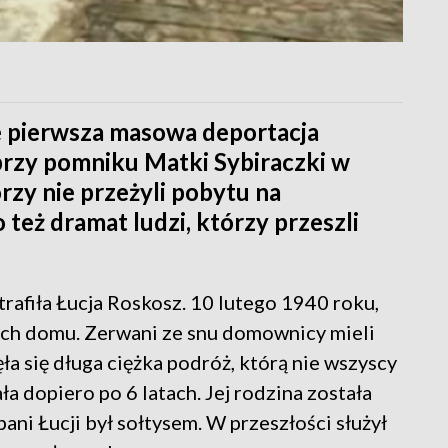
ce pierwsza masowa deportacja
ś przy pomniku Matki Sybiraczki w
rzy nie przeżyli pobytu na
 też dramat ludzi, którzy przeszli
trafiła Łucja Roskosz. 10 lutego 1940 roku,
h domu. Zerwani ze snu domownicy mieli
ęła się długa ciężka podróż, którą nie wszyscy
ła dopiero po 6 latach. Jej rodzina została
ni Łucji był sołtysem. W przeszłości służył