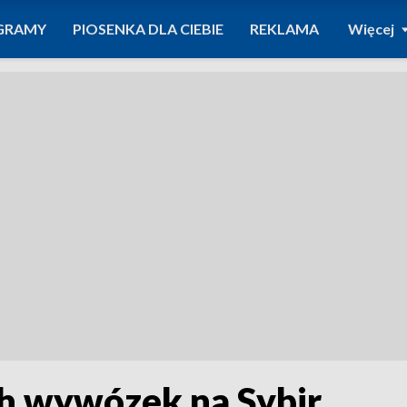
GRAMY
PIOSENKA DLA CIEBIE
REKLAMA
Więcej
h wywózek na Sybir