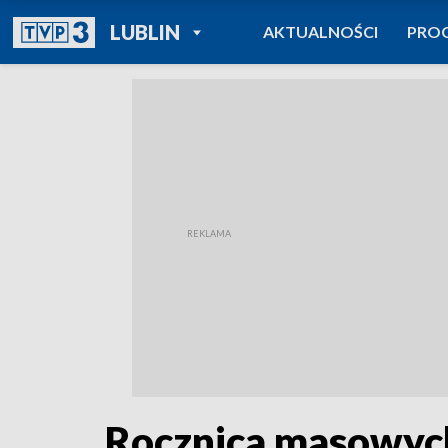
POWRÓT DO
LUBLIN
AKTUALNOŚCI
PRO
TVP REGIONY
Rocznica masowyc