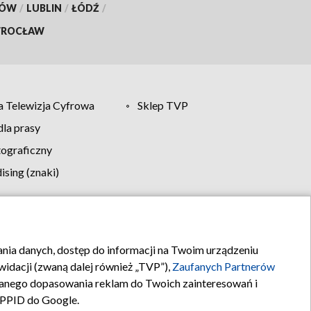
KÓW
/
LUBLIN
/
ŁÓDŹ
/
ROCŁAW
 Telewizja Cyfrowa
Sklep TVP
la prasy
tograficzny
sing (znaki)
klamy
Kontakt
rania danych, dostęp do informacji na Twoim urządzeniu
idacji (zwaną dalej również „TVP”),
Zaufanych Partnerów
anego dopasowania reklam do Twoich zainteresowań i
a PPID do Google.