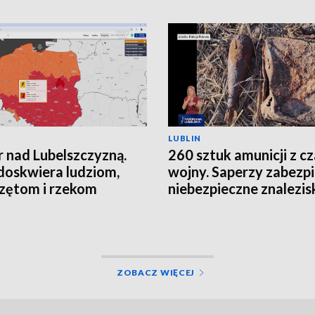
LUBLIN
 nad Lubelszczyzną.
260 sztuk amunicji z c
doskwiera ludziom,
wojny. Saperzy zabezpi
zętom i rzekom
niebezpieczne znalezis
ZOBACZ WIĘCEJ