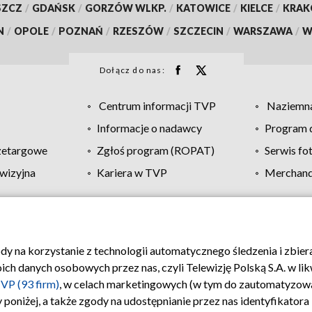
SZCZ
/
GDAŃSK
/
GORZÓW WLKP.
/
KATOWICE
/
KIELCE
/
KRA
N
/
OPOLE
/
POZNAŃ
/
RZESZÓW
/
SZCZECIN
/
WARSZAWA
/
W
Dołącz do nas:
Centrum informacji TVP
Naziemna
Informacje o nadawcy
Program d
zetargowe
Zgłoś program (ROPAT)
Serwis fo
wizyjna
Kariera w TVP
Merchandi
Polityka prywatności
Moje zgody
Pomoc
Biuro re
ody na korzystanie z technologii automatycznego śledzenia i zbie
 danych osobowych przez nas, czyli Telewizję Polską S.A. w likw
VP (93 firm)
, w celach marketingowych (w tym do zautomatyzow
 poniżej, a także zgody na udostępnianie przez nas identyfikator