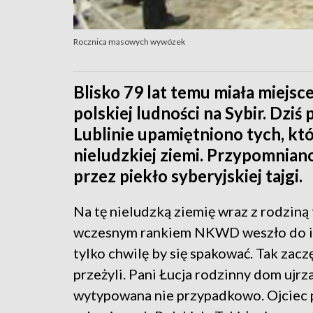
Rocznica masowych wywózek
Blisko 79 lat temu miała miejs
polskiej ludności na Sybir. Dzi
Lublinie upamiętniono tych, któ
nieludzkiej ziemi. Przypomniano
przez piekło syberyjskiej tajgi.
Na tę nieludzką ziemię wraz z rodziną 
wczesnym rankiem NKWD weszło do ic
tylko chwilę by się spakować. Tak zacz
przeżyli. Pani Łucja rodzinny dom ujrza
wytypowana nie przypadkowo. Ojciec pa