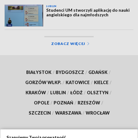
LUBLIN
Studenci UM stworzyli aplikację do nauki
angielskiego dla najmłodszych
ZOBACZ WIĘCEJ
BIAŁYSTOK
/
BYDGOSZCZ
/
GDAŃSK
/
GORZÓW WLKP.
/
KATOWICE
/
KIELCE
/
KRAKÓW
/
LUBLIN
/
ŁÓDŹ
/
OLSZTYN
/
OPOLE
/
POZNAŃ
/
RZESZÓW
/
SZCZECIN
/
WARSZAWA
/
WROCŁAW
Szanujemy Twoją prywatność