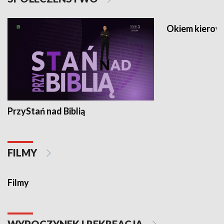
Okiem kierow
PrzyStań nad Biblią
FILMY
Filmy
WYPOCZYNEK I REKREACJA