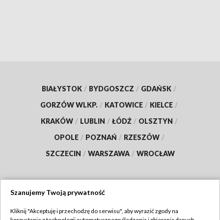
BIAŁYSTOK
/
BYDGOSZCZ
/
GDAŃSK
/
GORZÓW WLKP.
/
KATOWICE
/
KIELCE
/
KRAKÓW
/
LUBLIN
/
ŁÓDŹ
/
OLSZTYN
/
OPOLE
/
POZNAŃ
/
RZESZÓW
/
SZCZECIN
/
WARSZAWA
/
WROCŁAW
Szanujemy Twoją prywatność
Dołącz do nas:
Kliknij "Akceptuję i przechodzę do serwisu", aby wyrazić zgody na
korzystanie z technologii automatycznego śledzenia i zbierania danych,