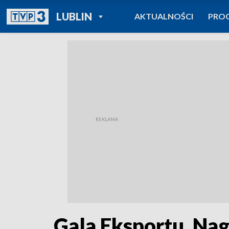
POWRÓT DO
LUBLIN
AKTUALNOŚCI
PRO
TVP REGIONY
Gala Eksportu. Nag