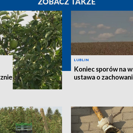
ZOBACZ TAKŻE
LUBLIN
Koniec sporów na w
znie
ustawa o zachowaniu