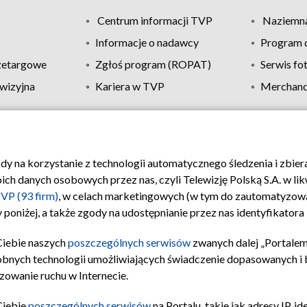
Centrum informacji TVP
Naziemna
Informacje o nadawcy
Program d
zetargowe
Zgłoś program (ROPAT)
Serwis fo
wizyjna
Kariera w TVP
Merchandi
Polityka prywatności
Moje zgody
Pomoc
Biuro re
ody na korzystanie z technologii automatycznego śledzenia i zbie
 danych osobowych przez nas, czyli Telewizję Polską S.A. w likw
VP (93 firm)
, w celach marketingowych (w tym do zautomatyzow
 poniżej, a także zgody na udostępnianie przez nas identyfikator
Ciebie naszych
poszczególnych serwisów
zwanych dalej „Portalem
obnych technologii umożliwiających świadczenie dopasowanych i be
zowanie ruchu w Internecie.
Ciebie
poszczególnych serwisów
na Portalu, takie jak adresy IP, 