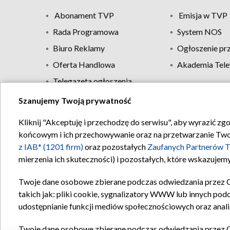
Abonament TVP
Emisja w TVP
Rada Programowa
System NOS
Biuro Reklamy
Ogłoszenie pr
Oferta Handlowa
Akademia Tele
Telegazeta ogłoszenia
Szanujemy Twoją prywatność
Regulamin TVP
Kliknij "Akceptuję i przechodzę do serwisu", aby wyrazić zg
końcowym i ich przechowywanie oraz na przetwarzanie Twoich
z IAB* (1201 firm)
oraz pozostałych
Zaufanych Partnerów T
mierzenia ich skuteczności) i pozostałych, które wskazujemy
Twoje dane osobowe zbierane podczas odwiedzania przez 
takich jak: pliki cookie, sygnalizatory WWW lub innych pod
udostępnianie funkcji mediów społecznościowych oraz anali
Twoje dane osobowe zbierane podczas odwiedzania przez 