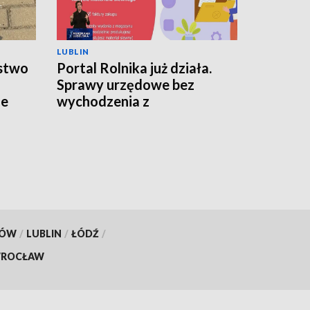
LUBLIN
stwo
Portal Rolnika już działa.
Sprawy urzędowe bez
ie
wychodzenia z
gospodarstwa
KÓW
/
LUBLIN
/
ŁÓDŹ
/
ROCŁAW