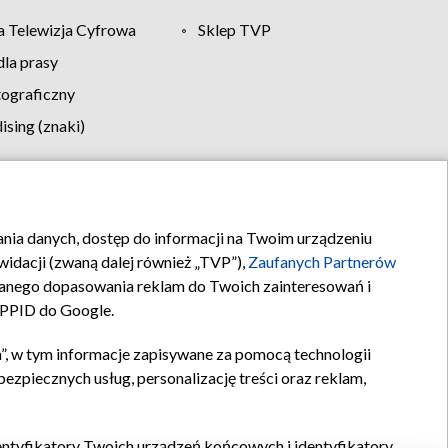
 Telewizja Cyfrowa
Sklep TVP
la prasy
tograficzny
sing (znaki)
klamy
Kontakt
rania danych, dostęp do informacji na Twoim urządzeniu
idacji (zwaną dalej również „TVP”),
Zaufanych Partnerów
anego dopasowania reklam do Twoich zainteresowań i
a PPID do Google.
”, w tym informacje zapisywane za pomocą technologii
zpiecznych usług, personalizację treści oraz reklam,
identyfikatory Twoich urządzeń końcowych i identyfikatory