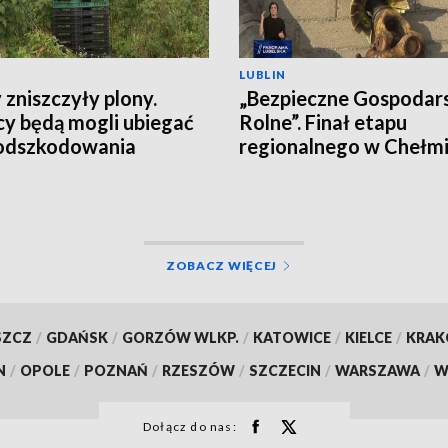
LUBLIN
 zniszczyły plony.
„Bezpieczne Gospodar
cy będą mogli ubiegać
Rolne”. Finał etapu
 odszkodowania
regionalnego w Chełm
ZOBACZ WIĘCEJ
SZCZ
/
GDAŃSK
/
GORZÓW WLKP.
/
KATOWICE
/
KIELCE
/
KRA
N
/
OPOLE
/
POZNAŃ
/
RZESZÓW
/
SZCZECIN
/
WARSZAWA
/
W
Dołącz do nas: