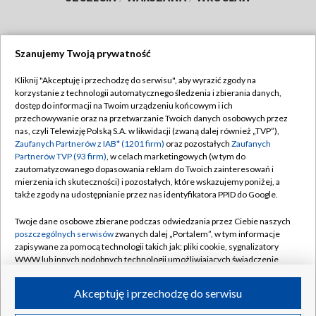
Szanujemy Twoją prywatność
Dołącz do nas:
Kliknij "Akceptuję i przechodzę do serwisu", aby wyrazić zgody na
korzystanie z technologii automatycznego śledzenia i zbierania danych,
TVP
dostęp do informacji na Twoim urządzeniu końcowym i ich
Abonament TVP
przechowywanie oraz na przetwarzanie Twoich danych osobowych przez
Regulamin TVP
nas, czyli Telewizję Polską S.A. w likwidacji (zwaną dalej również „TVP”),
Emisja w TVP
Polityka prywatności
Zaufanych Partnerów z IAB* (1201 firm)
oraz pozostałych
Zaufanych
Partnerów TVP (93 firm)
, w celach marketingowych (w tym do
Centrum informacji TVP
Moje zgody
zautomatyzowanego dopasowania reklam do Twoich zainteresowań i
mierzenia ich skuteczności) i pozostałych, które wskazujemy poniżej, a
Naziemna Telewizja Cyfrowa
Pomoc
także zgody na udostępnianie przez nas identyfikatora PPID do Google.
Sklep TVP
Biuro reklamy
Twoje dane osobowe zbierane podczas odwiedzania przez Ciebie naszych
Rada Programowa
Kontakt
poszczególnych serwisów
zwanych dalej „Portalem”, w tym informacje
zapisywane za pomocą technologii takich jak: pliki cookie, sygnalizatory
System NOS
WWW lub innych podobnych technologii umożliwiających świadczenie
dopasowanych i bezpiecznych usług, personalizację treści oraz reklam,
Informacje o nadawcy
Kanały
udostępnianie funkcji mediów społecznościowych oraz analizowanie
Akceptuję i przechodzę do serwisu
ruchu w Internecie.
Program dla prasy
©2026 Telewizja Polska S.A. w likwidacji