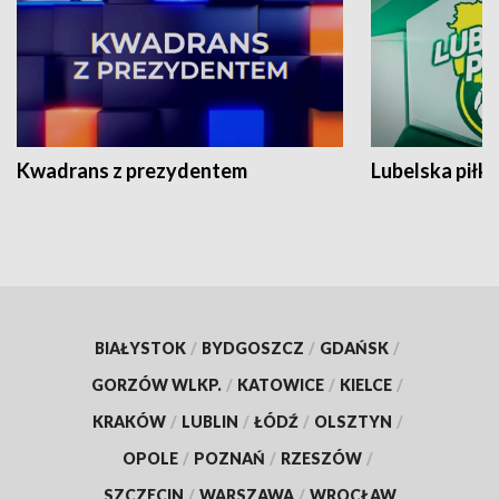
Kwadrans z prezydentem
Lubelska piłk
BIAŁYSTOK
/
BYDGOSZCZ
/
GDAŃSK
/
GORZÓW WLKP.
/
KATOWICE
/
KIELCE
/
KRAKÓW
/
LUBLIN
/
ŁÓDŹ
/
OLSZTYN
/
OPOLE
/
POZNAŃ
/
RZESZÓW
/
SZCZECIN
/
WARSZAWA
/
WROCŁAW