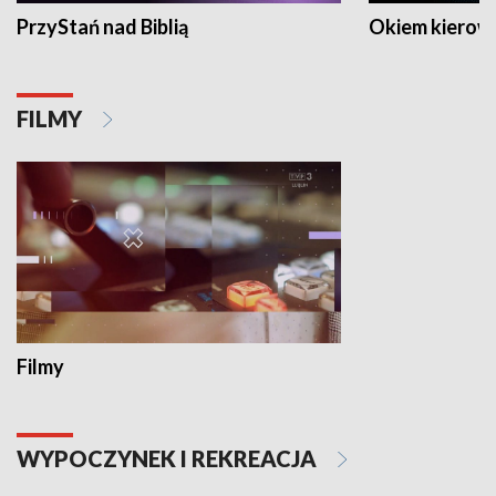
PrzyStań nad Biblią
Okiem kierow
FILMY
Filmy
WYPOCZYNEK I REKREACJA