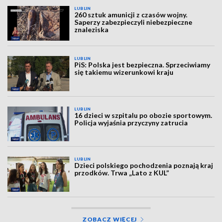
LUBLIN
260 sztuk amunicji z czasów wojny.
Saperzy zabezpieczyli niebezpieczne
znaleziska
LUBLIN
PiS: Polska jest bezpieczna. Sprzeciwiamy
się takiemu wizerunkowi kraju
LUBLIN
16 dzieci w szpitalu po obozie sportowym.
Policja wyjaśnia przyczyny zatrucia
LUBLIN
Dzieci polskiego pochodzenia poznają kraj
przodków. Trwa „Lato z KUL”
ZOBACZ WIĘCEJ