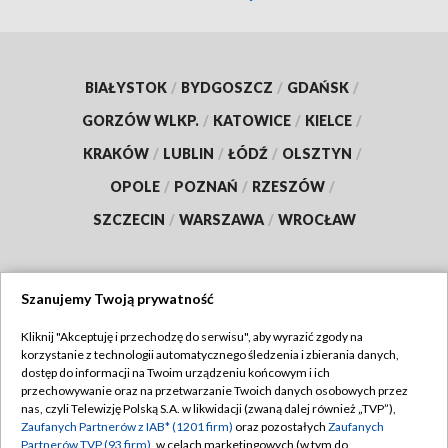
BIAŁYSTOK
/
BYDGOSZCZ
/
GDAŃSK
/
GORZÓW WLKP.
/
KATOWICE
/
KIELCE
/
KRAKÓW
/
LUBLIN
/
ŁÓDŹ
/
OLSZTYN
/
OPOLE
/
POZNAŃ
/
RZESZÓW
/
SZCZECIN
/
WARSZAWA
/
WROCŁAW
Szanujemy Twoją prywatność
Dołącz do nas:
Kliknij "Akceptuję i przechodzę do serwisu", aby wyrazić zgody na
korzystanie z technologii automatycznego śledzenia i zbierania danych,
TVP
dostęp do informacji na Twoim urządzeniu końcowym i ich
Abonament TVP
przechowywanie oraz na przetwarzanie Twoich danych osobowych przez
Regulamin TVP
nas, czyli Telewizję Polską S.A. w likwidacji (zwaną dalej również „TVP”),
Emisja w TVP
Polityka prywatności
Zaufanych Partnerów z IAB* (1201 firm)
oraz pozostałych
Zaufanych
Partnerów TVP (93 firm)
, w celach marketingowych (w tym do