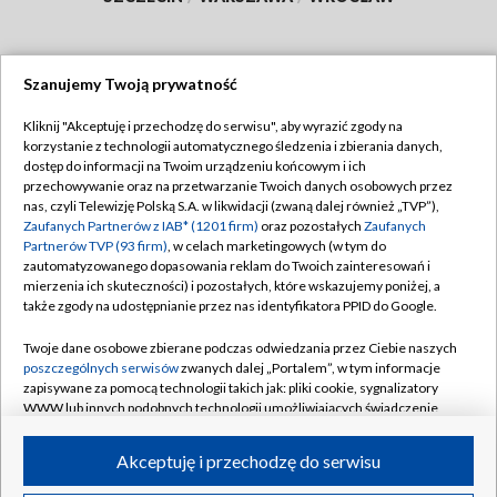
Szanujemy Twoją prywatność
Dołącz do nas:
Kliknij "Akceptuję i przechodzę do serwisu", aby wyrazić zgody na
korzystanie z technologii automatycznego śledzenia i zbierania danych,
TVP
dostęp do informacji na Twoim urządzeniu końcowym i ich
Abonament TVP
przechowywanie oraz na przetwarzanie Twoich danych osobowych przez
Regulamin TVP
nas, czyli Telewizję Polską S.A. w likwidacji (zwaną dalej również „TVP”),
Emisja w TVP
Polityka prywatności
Zaufanych Partnerów z IAB* (1201 firm)
oraz pozostałych
Zaufanych
Partnerów TVP (93 firm)
, w celach marketingowych (w tym do
Centrum informacji TVP
Moje zgody
zautomatyzowanego dopasowania reklam do Twoich zainteresowań i
mierzenia ich skuteczności) i pozostałych, które wskazujemy poniżej, a
Naziemna Telewizja Cyfrowa
Pomoc
także zgody na udostępnianie przez nas identyfikatora PPID do Google.
Sklep TVP
Biuro reklamy
Twoje dane osobowe zbierane podczas odwiedzania przez Ciebie naszych
Rada Programowa
Kontakt
poszczególnych serwisów
zwanych dalej „Portalem”, w tym informacje
zapisywane za pomocą technologii takich jak: pliki cookie, sygnalizatory
System NOS
WWW lub innych podobnych technologii umożliwiających świadczenie
dopasowanych i bezpiecznych usług, personalizację treści oraz reklam,
Informacje o nadawcy
Kanały
udostępnianie funkcji mediów społecznościowych oraz analizowanie
Akceptuję i przechodzę do serwisu
ruchu w Internecie.
Program dla prasy
©2026 Telewizja Polska S.A. w likwidacji