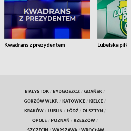
Kwadrans z prezydentem
Lubelska piłk
BIAŁYSTOK
/
BYDGOSZCZ
/
GDAŃSK
/
GORZÓW WLKP.
/
KATOWICE
/
KIELCE
/
KRAKÓW
/
LUBLIN
/
ŁÓDŹ
/
OLSZTYN
/
OPOLE
/
POZNAŃ
/
RZESZÓW
/
SZCZECIN
/
WARSZAWA
/
WROCŁAW