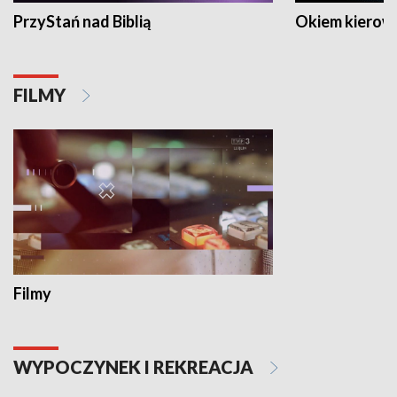
PrzyStań nad Biblią
Okiem kierow
FILMY
Filmy
WYPOCZYNEK I REKREACJA