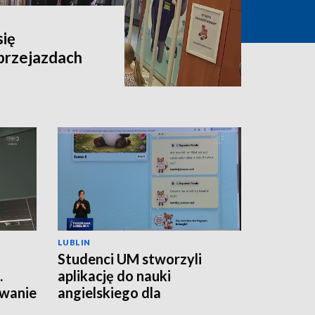
się
przejazdach
LUBLIN
Studenci UM stworzyli
.
aplikację do nauki
wanie
angielskiego dla
najmłodszych