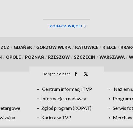
ZOBACZ WIĘCEJ
SZCZ
/
GDAŃSK
/
GORZÓW WLKP.
/
KATOWICE
/
KIELCE
/
KRA
N
/
OPOLE
/
POZNAŃ
/
RZESZÓW
/
SZCZECIN
/
WARSZAWA
/
W
Dołącz do nas:
Centrum informacji TVP
Naziemna
Informacje o nadawcy
Program d
zetargowe
Zgłoś program (ROPAT)
Serwis fo
wizyjna
Kariera w TVP
Merchandi