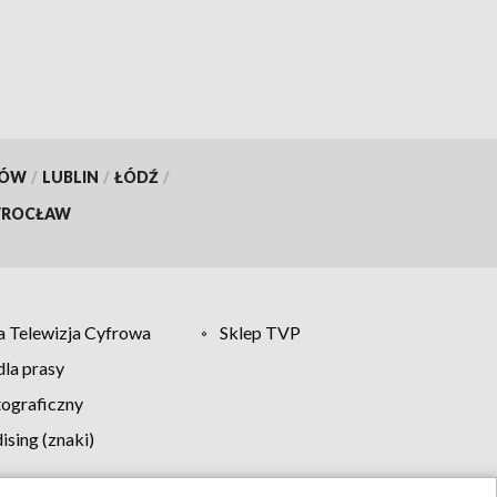
KÓW
/
LUBLIN
/
ŁÓDŹ
/
ROCŁAW
 Telewizja Cyfrowa
Sklep TVP
la prasy
tograficzny
sing (znaki)