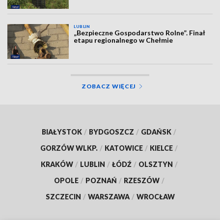
LUBLIN
„Bezpieczne Gospodarstwo Rolne”. Finał
etapu regionalnego w Chełmie
ZOBACZ WIĘCEJ
BIAŁYSTOK
/
BYDGOSZCZ
/
GDAŃSK
/
GORZÓW WLKP.
/
KATOWICE
/
KIELCE
/
KRAKÓW
/
LUBLIN
/
ŁÓDŹ
/
OLSZTYN
/
OPOLE
/
POZNAŃ
/
RZESZÓW
/
SZCZECIN
/
WARSZAWA
/
WROCŁAW