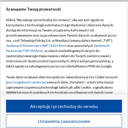
Szanujemy Twoją prywatność
Dołącz do nas:
Kliknij "Akceptuję i przechodzę do serwisu", aby wyrazić zgody na
korzystanie z technologii automatycznego śledzenia i zbierania danych,
TVP
dostęp do informacji na Twoim urządzeniu końcowym i ich
Abonament TVP
przechowywanie oraz na przetwarzanie Twoich danych osobowych przez
Regulamin TVP
nas, czyli Telewizję Polską S.A. w likwidacji (zwaną dalej również „TVP”),
Emisja w TVP
Polityka prywatności
Zaufanych Partnerów z IAB* (1201 firm)
oraz pozostałych
Zaufanych
Partnerów TVP (93 firm)
, w celach marketingowych (w tym do
Centrum informacji TVP
Moje zgody
zautomatyzowanego dopasowania reklam do Twoich zainteresowań i
mierzenia ich skuteczności) i pozostałych, które wskazujemy poniżej, a
Naziemna Telewizja Cyfrowa
Pomoc
także zgody na udostępnianie przez nas identyfikatora PPID do Google.
Sklep TVP
Biuro reklamy
Twoje dane osobowe zbierane podczas odwiedzania przez Ciebie naszych
Rada Programowa
Kontakt
poszczególnych serwisów
zwanych dalej „Portalem”, w tym informacje
zapisywane za pomocą technologii takich jak: pliki cookie, sygnalizatory
System NOS
WWW lub innych podobnych technologii umożliwiających świadczenie
dopasowanych i bezpiecznych usług, personalizację treści oraz reklam,
Informacje o nadawcy
Kanały
udostępnianie funkcji mediów społecznościowych oraz analizowanie
Akceptuję i przechodzę do serwisu
ruchu w Internecie.
Program dla prasy
©2026 Telewizja Polska S.A. w likwidacji
Biuro Reklamy
Twoje dane osobowe zbierane podczas odwiedzania przez Ciebie
Ustawienia zaawansowane
poszczególnych serwisów
na Portalu, takie jak adresy IP, identyfikatory
Ogłoszenie przetargowe