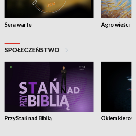
Sera warte
Agro wieści
SPOŁECZEŃSTWO
PrzyStań nad Biblią
Okiem kierow