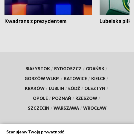
Kwadrans z prezydentem
Lubelska piłk
BIAŁYSTOK
/
BYDGOSZCZ
/
GDAŃSK
/
GORZÓW WLKP.
/
KATOWICE
/
KIELCE
/
KRAKÓW
/
LUBLIN
/
ŁÓDŹ
/
OLSZTYN
/
OPOLE
/
POZNAŃ
/
RZESZÓW
/
SZCZECIN
/
WARSZAWA
/
WROCŁAW
Szanujemy Twoją prywatność