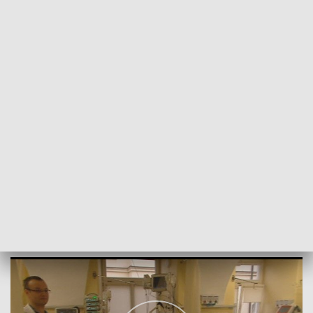
POWRÓT DO
LUBLIN
TVP REGIONY
ECMO ratuje życie
2019-02-04