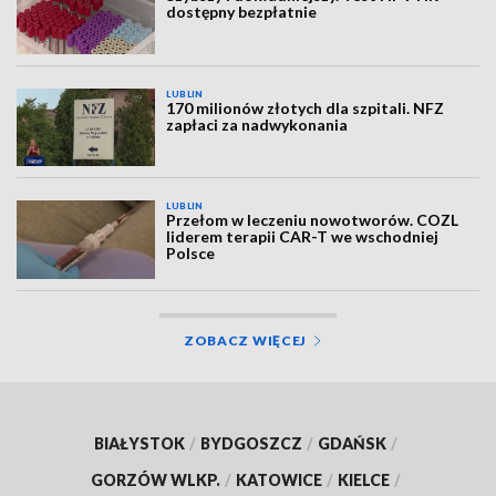
dostępny bezpłatnie
LUBLIN
170 milionów złotych dla szpitali. NFZ
zapłaci za nadwykonania
LUBLIN
Przełom w leczeniu nowotworów. COZL
liderem terapii CAR-T we wschodniej
Polsce
ZOBACZ WIĘCEJ
BIAŁYSTOK
/
BYDGOSZCZ
/
GDAŃSK
/
GORZÓW WLKP.
/
KATOWICE
/
KIELCE
/