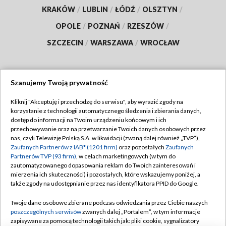
KRAKÓW
/
LUBLIN
/
ŁÓDŹ
/
OLSZTYN
/
OPOLE
/
POZNAŃ
/
RZESZÓW
/
SZCZECIN
/
WARSZAWA
/
WROCŁAW
Szanujemy Twoją prywatność
Dołącz do nas:
Kliknij "Akceptuję i przechodzę do serwisu", aby wyrazić zgody na
korzystanie z technologii automatycznego śledzenia i zbierania danych,
TVP
dostęp do informacji na Twoim urządzeniu końcowym i ich
Abonament TVP
przechowywanie oraz na przetwarzanie Twoich danych osobowych przez
Regulamin TVP
nas, czyli Telewizję Polską S.A. w likwidacji (zwaną dalej również „TVP”),
Emisja w TVP
Polityka prywatności
Zaufanych Partnerów z IAB* (1201 firm)
oraz pozostałych
Zaufanych
Partnerów TVP (93 firm)
, w celach marketingowych (w tym do
Centrum informacji TVP
Moje zgody
zautomatyzowanego dopasowania reklam do Twoich zainteresowań i
mierzenia ich skuteczności) i pozostałych, które wskazujemy poniżej, a
Naziemna Telewizja Cyfrowa
Pomoc
także zgody na udostępnianie przez nas identyfikatora PPID do Google.
Sklep TVP
Biuro reklamy
Twoje dane osobowe zbierane podczas odwiedzania przez Ciebie naszych
Rada Programowa
Kontakt
poszczególnych serwisów
zwanych dalej „Portalem”, w tym informacje
zapisywane za pomocą technologii takich jak: pliki cookie, sygnalizatory