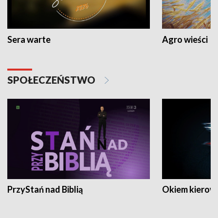
Sera warte
Agro wieści
SPOŁECZEŃSTWO
PrzyStań nad Biblią
Okiem kierow