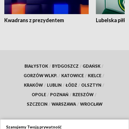
Kwadrans z prezydentem
Lubelska piłk
BIAŁYSTOK
/
BYDGOSZCZ
/
GDAŃSK
/
GORZÓW WLKP.
/
KATOWICE
/
KIELCE
/
KRAKÓW
/
LUBLIN
/
ŁÓDŹ
/
OLSZTYN
/
OPOLE
/
POZNAŃ
/
RZESZÓW
/
SZCZECIN
/
WARSZAWA
/
WROCŁAW
Szanujemy Twoją prywatność