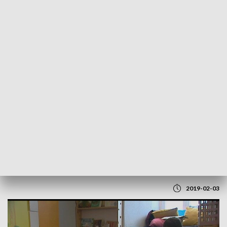
POWRÓT DO
LUBLIN
TVP REGIONY
„Dziki pokój”. Interaktywna przestrzeń
dla dzieci
2019-02-03