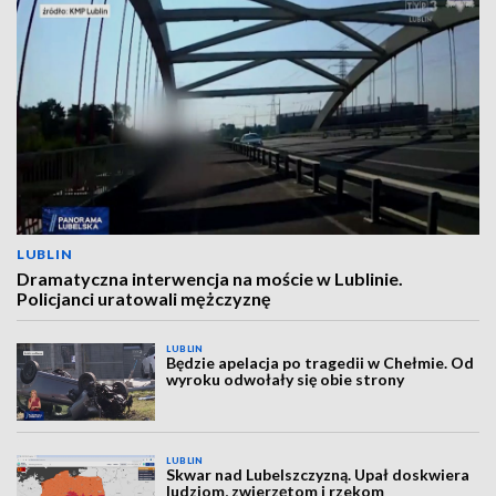
LUBLIN
Dramatyczna interwencja na moście w Lublinie.
Policjanci uratowali mężczyznę
LUBLIN
Będzie apelacja po tragedii w Chełmie. Od
wyroku odwołały się obie strony
LUBLIN
Skwar nad Lubelszczyzną. Upał doskwiera
ludziom, zwierzętom i rzekom