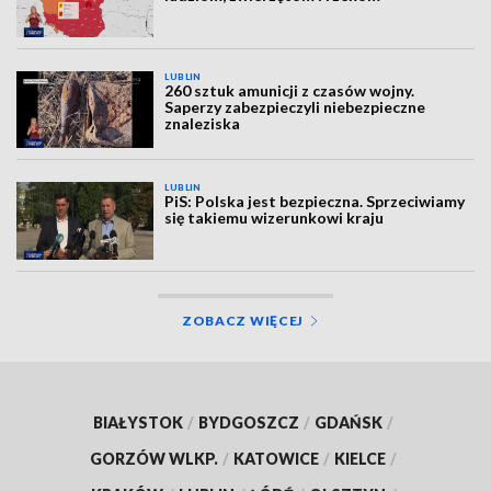
LUBLIN
260 sztuk amunicji z czasów wojny.
Saperzy zabezpieczyli niebezpieczne
znaleziska
LUBLIN
PiS: Polska jest bezpieczna. Sprzeciwiamy
się takiemu wizerunkowi kraju
ZOBACZ WIĘCEJ
BIAŁYSTOK
/
BYDGOSZCZ
/
GDAŃSK
/
GORZÓW WLKP.
/
KATOWICE
/
KIELCE
/