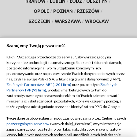
KRAKÓW
/
LUBLIN
/
ŁÓDŹ
/
OLSZTYN
/
OPOLE
/
POZNAŃ
/
RZESZÓW
/
SZCZECIN
/
WARSZAWA
/
WROCŁAW
Szanujemy Twoją prywatność
Dołącz do nas:
Kliknij "Akceptuję i przechodzę do serwisu", aby wyrazić zgody na
korzystanie z technologii automatycznego śledzenia i zbierania danych,
TVP
dostęp do informacji na Twoim urządzeniu końcowym i ich
Abonament TVP
przechowywanie oraz na przetwarzanie Twoich danych osobowych przez
Regulamin TVP
nas, czyli Telewizję Polską S.A. w likwidacji (zwaną dalej również „TVP”),
Emisja w TVP
Polityka prywatności
Zaufanych Partnerów z IAB* (1201 firm)
oraz pozostałych
Zaufanych
Partnerów TVP (93 firm)
, w celach marketingowych (w tym do
Centrum informacji TVP
Moje zgody
zautomatyzowanego dopasowania reklam do Twoich zainteresowań i
mierzenia ich skuteczności) i pozostałych, które wskazujemy poniżej, a
Naziemna Telewizja Cyfrowa
Pomoc
także zgody na udostępnianie przez nas identyfikatora PPID do Google.
Sklep TVP
Biuro reklamy
Twoje dane osobowe zbierane podczas odwiedzania przez Ciebie naszych
Rada Programowa
Kontakt
poszczególnych serwisów
zwanych dalej „Portalem”, w tym informacje
zapisywane za pomocą technologii takich jak: pliki cookie, sygnalizatory
System NOS
WWW lub innych podobnych technologii umożliwiających świadczenie