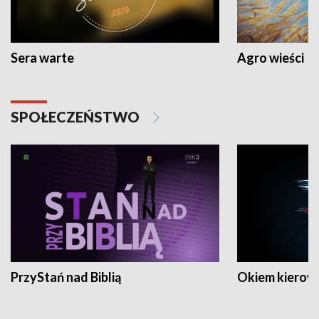
Sera warte
Agro wieści
SPOŁECZEŃSTWO
PrzyStań nad Biblią
Okiem kierow