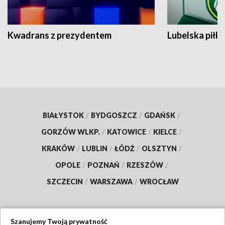
Kwadrans z prezydentem
Lubelska piłk
BIAŁYSTOK
/
BYDGOSZCZ
/
GDAŃSK
/
GORZÓW WLKP.
/
KATOWICE
/
KIELCE
/
KRAKÓW
/
LUBLIN
/
ŁÓDŹ
/
OLSZTYN
/
OPOLE
/
POZNAŃ
/
RZESZÓW
/
SZCZECIN
/
WARSZAWA
/
WROCŁAW
Szanujemy Twoją prywatność