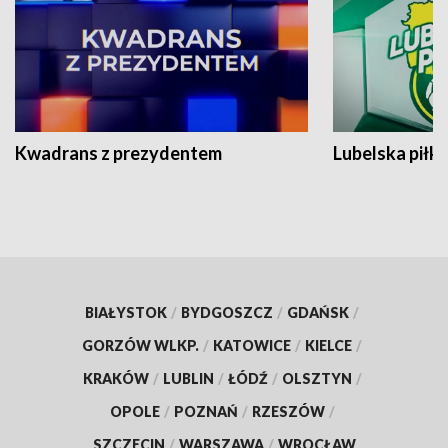
Kwadrans z prezydentem
Lubelska piłk
BIAŁYSTOK
/
BYDGOSZCZ
/
GDAŃSK
/
GORZÓW WLKP.
/
KATOWICE
/
KIELCE
/
KRAKÓW
/
LUBLIN
/
ŁÓDŹ
/
OLSZTYN
/
OPOLE
/
POZNAŃ
/
RZESZÓW
/
SZCZECIN
/
WARSZAWA
/
WROCŁAW