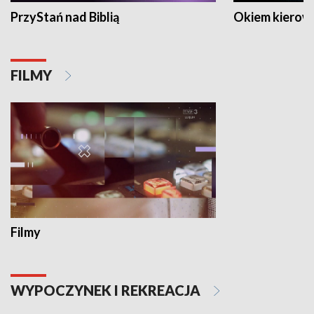
PrzyStań nad Biblią
Okiem kierow
FILMY
Filmy
WYPOCZYNEK I REKREACJA