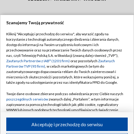
Szanujemy Twoją prywatność
Dołącz do nas:
Kliknij "Akceptuję i przechodzę do serwisu", aby wyrazić zgody na
korzystanie z technologii automatycznego śledzenia i zbierania danych,
TVP
dostęp do informacji na Twoim urządzeniu końcowym i ich
Abonament TVP
przechowywanie oraz na przetwarzanie Twoich danych osobowych przez
Regulamin TVP
nas, czyli Telewizję Polską S.A. w likwidacji (zwaną dalej również „TVP”),
Emisja w TVP
Polityka prywatności
Zaufanych Partnerów z IAB* (1201 firm)
oraz pozostałych
Zaufanych
Partnerów TVP (93 firm)
, w celach marketingowych (w tym do
Centrum informacji TVP
Moje zgody
zautomatyzowanego dopasowania reklam do Twoich zainteresowań i
mierzenia ich skuteczności) i pozostałych, które wskazujemy poniżej, a
Naziemna Telewizja Cyfrowa
Pomoc
także zgody na udostępnianie przez nas identyfikatora PPID do Google.
Sklep TVP
Biuro reklamy
Twoje dane osobowe zbierane podczas odwiedzania przez Ciebie naszych
Rada Programowa
Kontakt
poszczególnych serwisów
zwanych dalej „Portalem”, w tym informacje
zapisywane za pomocą technologii takich jak: pliki cookie, sygnalizatory
System NOS
WWW lub innych podobnych technologii umożliwiających świadczenie
dopasowanych i bezpiecznych usług, personalizację treści oraz reklam,
Informacje o nadawcy
Kanały
udostępnianie funkcji mediów społecznościowych oraz analizowanie
Akceptuję i przechodzę do serwisu
ruchu w Internecie.
Program dla prasy
©2026 Telewizja Polska S.A. w likwidacji