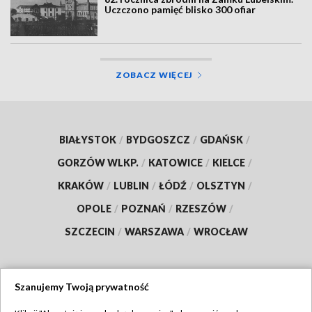
Uczczono pamięć blisko 300 ofiar
ZOBACZ WIĘCEJ
BIAŁYSTOK
/
BYDGOSZCZ
/
GDAŃSK
/
GORZÓW WLKP.
/
KATOWICE
/
KIELCE
/
KRAKÓW
/
LUBLIN
/
ŁÓDŹ
/
OLSZTYN
/
OPOLE
/
POZNAŃ
/
RZESZÓW
/
SZCZECIN
/
WARSZAWA
/
WROCŁAW
Szanujemy Twoją prywatność
Dołącz do nas: