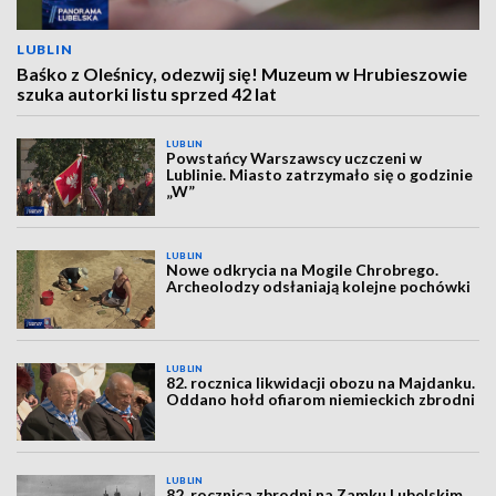
LUBLIN
Baśko z Oleśnicy, odezwij się! Muzeum w Hrubieszowie
szuka autorki listu sprzed 42 lat
LUBLIN
Powstańcy Warszawscy uczczeni w
Lublinie. Miasto zatrzymało się o godzinie
„W”
LUBLIN
Nowe odkrycia na Mogile Chrobrego.
Archeolodzy odsłaniają kolejne pochówki
LUBLIN
82. rocznica likwidacji obozu na Majdanku.
Oddano hołd ofiarom niemieckich zbrodni
LUBLIN
82. rocznica zbrodni na Zamku Lubelskim.