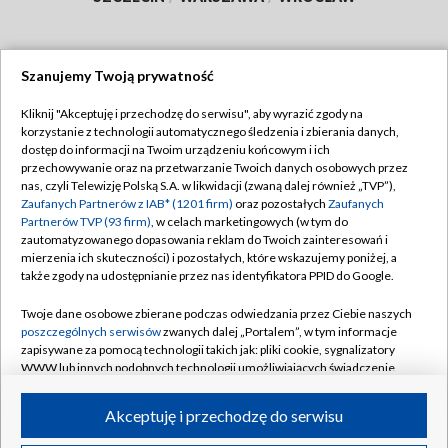
Szanujemy Twoją prywatność
Dołącz do nas:
Kliknij "Akceptuję i przechodzę do serwisu", aby wyrazić zgody na
korzystanie z technologii automatycznego śledzenia i zbierania danych,
TVP
dostęp do informacji na Twoim urządzeniu końcowym i ich
Abonament TVP
przechowywanie oraz na przetwarzanie Twoich danych osobowych przez
Regulamin TVP
nas, czyli Telewizję Polską S.A. w likwidacji (zwaną dalej również „TVP”),
Emisja w TVP
Polityka prywatności
Zaufanych Partnerów z IAB* (1201 firm)
oraz pozostałych
Zaufanych
Partnerów TVP (93 firm)
, w celach marketingowych (w tym do
Centrum informacji TVP
Moje zgody
zautomatyzowanego dopasowania reklam do Twoich zainteresowań i
mierzenia ich skuteczności) i pozostałych, które wskazujemy poniżej, a
Naziemna Telewizja Cyfrowa
Pomoc
także zgody na udostępnianie przez nas identyfikatora PPID do Google.
Sklep TVP
Biuro reklamy
Twoje dane osobowe zbierane podczas odwiedzania przez Ciebie naszych
Rada Programowa
Kontakt
poszczególnych serwisów
zwanych dalej „Portalem”, w tym informacje
zapisywane za pomocą technologii takich jak: pliki cookie, sygnalizatory
System NOS
WWW lub innych podobnych technologii umożliwiających świadczenie
dopasowanych i bezpiecznych usług, personalizację treści oraz reklam,
Informacje o nadawcy
Kanały
udostępnianie funkcji mediów społecznościowych oraz analizowanie
Akceptuję i przechodzę do serwisu
ruchu w Internecie.
Program dla prasy
©2026 Telewizja Polska S.A. w likwidacji