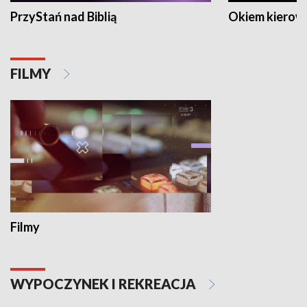
PrzyStań nad Biblią
Okiem kierow
FILMY
Filmy
WYPOCZYNEK I REKREACJA