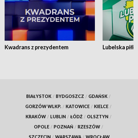
Kwadrans z prezydentem
Lubelska piłk
BIAŁYSTOK
/
BYDGOSZCZ
/
GDAŃSK
/
GORZÓW WLKP.
/
KATOWICE
/
KIELCE
/
KRAKÓW
/
LUBLIN
/
ŁÓDŹ
/
OLSZTYN
/
OPOLE
/
POZNAŃ
/
RZESZÓW
/
SZCZECIN
/
WARSZAWA
/
WROCŁAW