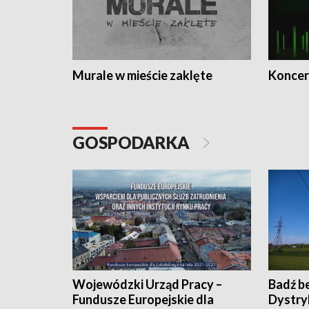
Murale w mieście zaklęte
Koncer
GOSPODARKA
Wojewódzki Urząd Pracy –
Badź b
Fundusze Europejskie dla
Dystry