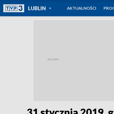
POWRÓT DO
LUBLIN
AKTUALNOŚCI
PRO
TVP REGIONY
31 stycznia 2019, g