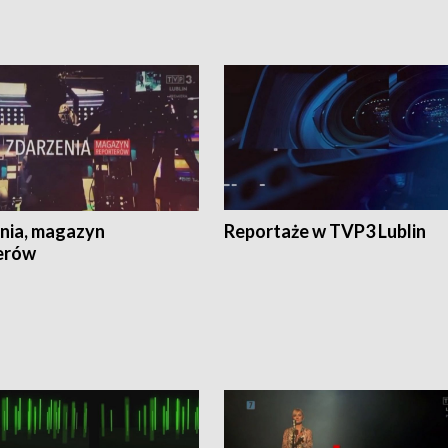
nia, magazyn
Reportaże w TVP3 Lublin
erów