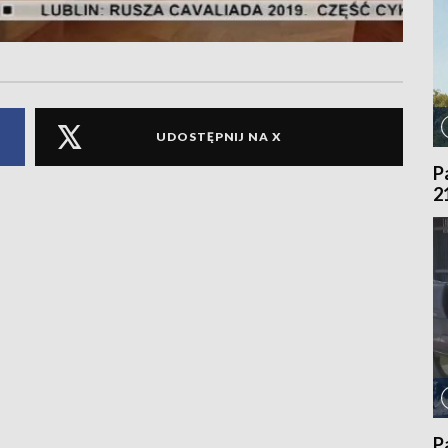
UDOSTĘPNIJ NA X
P
2
P