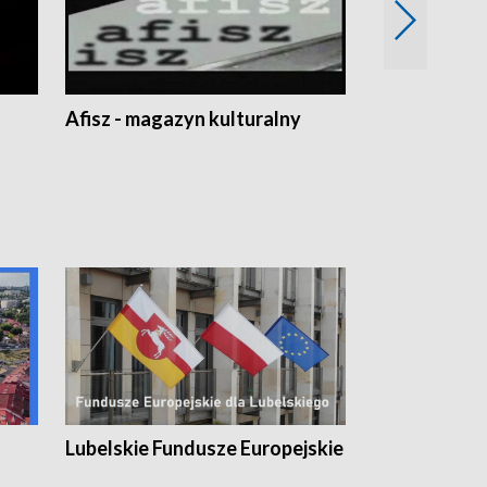
Afisz - magazyn kulturalny
Zobacz, co s
Lubelskie Fundusze Europejskie